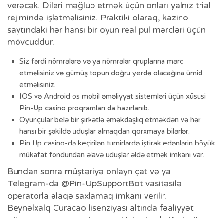
verəcək. Dileri məğlub etmək üçün onları yalnız trial
rejimində işlətməlisiniz. Praktiki olaraq, kazino
saytındaki hər hansı bir oyun real pul mərcləri üçün
mövcuddur.
Siz fərdi nömrələrə və ya nömrələr qruplarına mərc
etməlisiniz və gümüş topun doğru yerdə olacağına ümid
etməlisiniz.
IOS və Android os mobil əməliyyat sistemləri üçün xüsusi
Pin-Up casino proqramları da hazırlanıb.
Oyunçular belə bir şirkətlə əməkdaşlıq etməkdən və hər
hansı bir şəkildə uduşlar almaqdan qorxmaya bilərlər.
Pin Up casino-də keçirilən turnirlərdə iştirak edənlərin böyük
mükafat fondundan əlavə uduşlar əldə etmək imkanı var.
Bundan sonra müştəriyə onlayn çat və ya
Telegram-da @Pin-UpSupportBot vasitəsilə
operatorla əlaqə saxlamaq imkanı verilir.
Beynəlxalq Curacao lisenziyası altında fəaliyyət