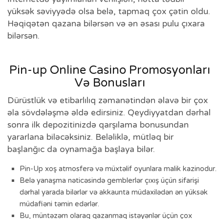
yüksək səviyyədə olsa belə, tapmaq çox çətin oldu.
Həqiqətən qazana bilərsən və ən əsası pulu çıxara
bilərsən.
Pin-up Online Casino Promosyonları
Və Bonusları
Dürüstlük və etibarlılıq zəmanətindən əlavə bir çox
əla sövdələşmə əldə edirsiniz. Qeydiyyatdan dərhal
sonra ilk depozitinizdə qarşılama bonusundan
yararlana biləcəksiniz. Beləliklə, mütləq bir
başlanğıc da oynamağa başlaya bilər.
Pin-Up xoş atmosferə və müxtəlif oyunlara malik kazinodur.
Belə yanaşma nəticəsində gemblerlər çıxış üçün sifarişi
dərhal yarada bilərlər və akkaunta müdaxilədən ən yüksək
müdafiəni təmin edərlər.
Bu, müntəzəm olaraq qazanmaq istəyənlər üçün çox