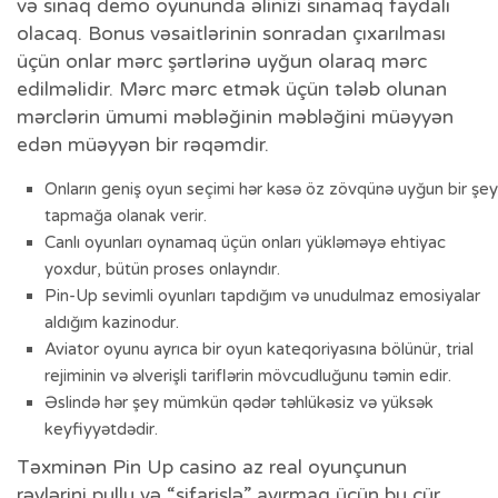
və sınaq demo oyununda əlinizi sınamaq faydalı
olacaq. Bonus vəsaitlərinin sonradan çıxarılması
üçün onlar mərc şərtlərinə uyğun olaraq mərc
edilməlidir. Mərc mərc etmək üçün tələb olunan
mərclərin ümumi məbləğinin məbləğini müəyyən
edən müəyyən bir rəqəmdir.
Onların geniş oyun seçimi hər kəsə öz zövqünə uyğun bir şey
tapmağa olanak verir.
Canlı oyunları oynamaq üçün onları yükləməyə ehtiyac
yoxdur, bütün proses onlayndır.
Pin-Up sevimli oyunları tapdığım və unudulmaz emosiyalar
aldığım kazinodur.
Aviator oyunu ayrıca bir oyun kateqoriyasına bölünür, trial
rejiminin və əlverişli tariflərin mövcudluğunu təmin edir.
Əslində hər şey mümkün qədər təhlükəsiz və yüksək
keyfiyyətdədir.
Təxminən Pin Up casino az real oyunçunun
rəylərini pullu və “sifarişlə” ayırmaq üçün bu cür