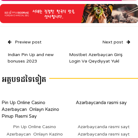
Preview post
Next post
Indian Pin Up and new
Mostbet Azerbaycan Giriş
bonuses 2023
Login Və Qeydiyyat Yukl
អត្ថបទដទៃទៀត
Pin Up Online Casino
Azərbaycanda rəsmi say
Azerbaycan ️ Onlayn Kazino
Pinup Rəsmi Say
Pin Up Online Casino
Azərbaycanda rəsmi sayt
Azerbaycan ️ Onlayn Kazino
Azərbaycanda rəsmi sayt