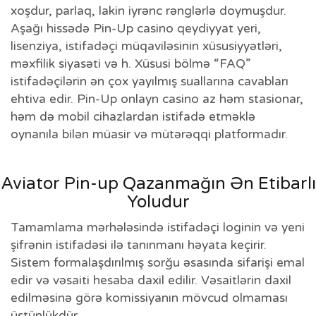
xoşdur, parlaq, lakin iyrənc rənglərlə doymuşdur.
Aşağı hissədə Pin-Up casino qeydiyyat yeri,
lisenziya, istifadəçi müqaviləsinin xüsusiyyətləri,
məxfilik siyasəti və h. Xüsusi bölmə “FAQ”
istifadəçilərin ən çox yayılmış suallarına cavabları
ehtiva edir. Pin-Up onlayn casino az həm stasionar,
həm də mobil cihazlardan istifadə etməklə
oynanıla bilən müasir və mütərəqqi platformadır.
Aviator Pin-up Qazanmağın Ən Etibarlı
Yoludur
Tamamlama mərhələsində istifadəçi loginin və yeni
şifrənin istifadəsi ilə tanınmanı həyata keçirir.
Sistem formalaşdırılmış sorğu əsasında sifarişi emal
edir və vəsaiti hesaba daxil edilir. Vəsaitlərin daxil
edilməsinə görə komissiyanın mövcud olmaması
üstünlükdür.