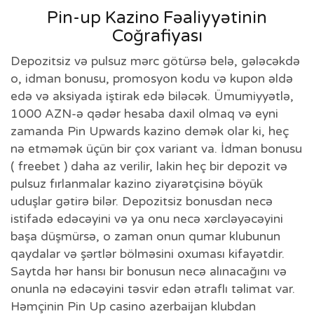
Pin-up Kazino Fəaliyyətinin
Coğrafiyası
Depozitsiz və pulsuz mərc götürsə belə, gələcəkdə
o, idman bonusu, promosyon kodu və kupon əldə
edə və aksiyada iştirak edə biləcək. Ümumiyyətlə,
1000 AZN-ə qədər hesaba daxil olmaq və eyni
zamanda Pin Upwards kazino demək olar ki, heç
nə etməmək üçün bir çox variant va. İdman bonusu
( freebet ) daha az verilir, lakin heç bir depozit və
pulsuz fırlanmalar kazino ziyarətçisinə böyük
uduşlar gətirə bilər. Depozitsiz bonusdan necə
istifadə edəcəyini və ya onu necə xərcləyəcəyini
başa düşmürsə, o zaman onun qumar klubunun
qaydalar və şərtlər bölməsini oxuması kifayətdir.
Saytda hər hansı bir bonusun necə alınacağını və
onunla nə edəcəyini təsvir edən ətraflı təlimat var.
Həmçinin Pin Up casino azerbaijan klubdan