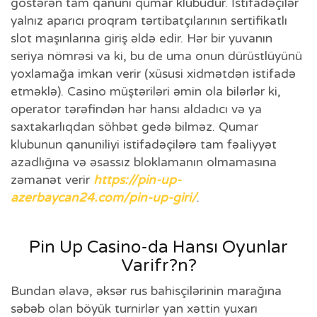
göstərən tam qanuni qumar klubudur. İstifadəçilər
yalnız aparıcı proqram tərtibatçılarının sertifikatlı
slot maşınlarına giriş əldə edir. Hər bir yuvanın
seriya nömrəsi va ki, bu de uma onun dürüstlüyünü
yoxlamağa imkan verir (xüsusi xidmətdən istifadə
etməklə). Casino müştəriləri əmin ola bilərlər ki,
operator tərəfindən hər hansı aldadıcı və ya
saxtakarlıqdan söhbət gedə bilməz. Qumar
klubunun qanuniliyi istifadəçilərə tam fəaliyyət
azadlığına və əsassız bloklamanın olmamasına
zəmanət verir
https://pin-up-
azerbaycan24.com/pin-up-giri/
.
Pin Up Casino-da Hansı Oyunlar
Varifr?n?
Bundan əlavə, əksər rus bahisçilərinin marağına
səbəb olan böyük turnirlər yan xəttin yuxarı