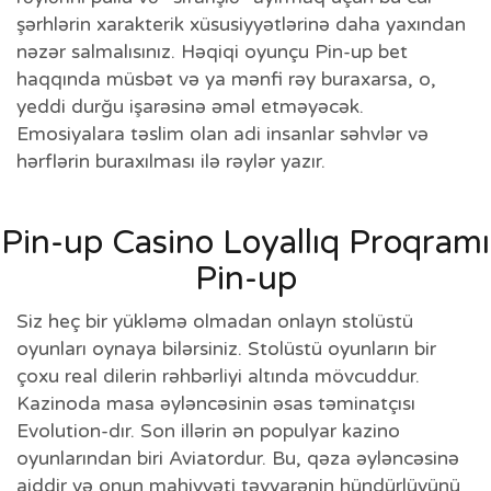
şərhlərin xarakterik xüsusiyyətlərinə daha yaxından
nəzər salmalısınız. Həqiqi oyunçu Pin-up bet
haqqında müsbət və ya mənfi rəy buraxarsa, o,
yeddi durğu işarəsinə əməl etməyəcək.
Emosiyalara təslim olan adi insanlar səhvlər və
hərflərin buraxılması ilə rəylər yazır.
Pin-up Casino Loyallıq Proqramı
Pin-up
Siz heç bir yükləmə olmadan onlayn stolüstü
oyunları oynaya bilərsiniz. Stolüstü oyunların bir
çoxu real dilerin rəhbərliyi altında mövcuddur.
Kazinoda masa əyləncəsinin əsas təminatçısı
Evolution-dır. Son illərin ən populyar kazino
oyunlarından biri Aviatordur. Bu, qəza əyləncəsinə
aiddir və onun mahiyyəti təyyarənin hündürlüyünü