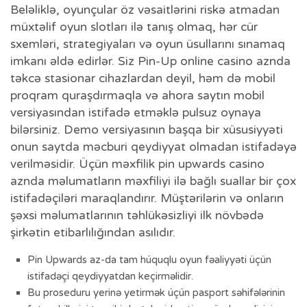
Beləliklə, oyunçular öz vəsaitlərini riskə atmadan
müxtəlif oyun slotları ilə tanış olmaq, hər cür
sxemləri, strategiyaları və oyun üsullarını sınamaq
imkanı əldə edirlər. Siz Pin-Up online casino aznda
təkcə stasionar cihazlardan deyil, həm də mobil
proqram quraşdırmaqla və ahora saytın mobil
versiyasından istifadə etməklə pulsuz oynaya
bilərsiniz. Demo versiyasının başqa bir xüsusiyyəti
onun saytda məcburi qeydiyyat olmadan istifadəyə
verilməsidir. Üçün məxfilik pin upwards casino
aznda məlumatların məxfiliyi ilə bağlı suallar bir çox
istifadəçiləri maraqlandırır. Müştərilərin və onların
şəxsi məlumatlarının təhlükəsizliyi ilk növbədə
şirkətin etibarlılığından asılıdır.
Pin Upwards az-da tam hüquqlu oyun fəaliyyəti üçün
istifadəçi qeydiyyatdan keçirməlidir.
Bu proseduru yerinə yetirmək üçün pasport səhifələrinin