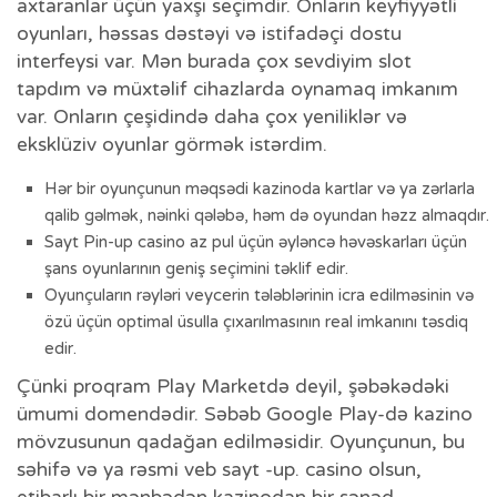
axtaranlar üçün yaxşı seçimdir. Onların keyfiyyətli
oyunları, həssas dəstəyi və istifadəçi dostu
interfeysi var. Mən burada çox sevdiyim slot
tapdım və müxtəlif cihazlarda oynamaq imkanım
var. Onların çeşidində daha çox yeniliklər və
eksklüziv oyunlar görmək istərdim.
Hər bir oyunçunun məqsədi kazinoda kartlar və ya zərlarla
qalib gəlmək, nəinki qələbə, həm də oyundan həzz almaqdır.
Sayt Pin-up casino az pul üçün əyləncə həvəskarları üçün
şans oyunlarının geniş seçimini təklif edir.
Oyunçuların rəyləri veycerin tələblərinin icra edilməsinin və
özü üçün optimal üsulla çıxarılmasının real imkanını təsdiq
edir.
Çünki proqram Play Marketdə deyil, şəbəkədəki
ümumi domendədir. Səbəb Google Play-də kazino
mövzusunun qadağan edilməsidir. Oyunçunun, bu
səhifə və ya rəsmi veb sayt -up. casino olsun,