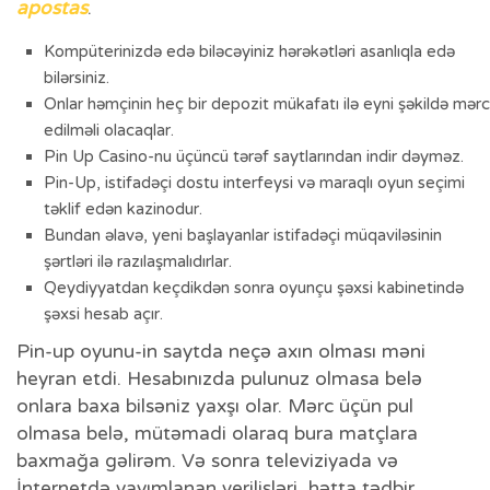
apostas
.
Kompüterinizdə edə biləcəyiniz hərəkətləri asanlıqla edə
bilərsiniz.
Onlar həmçinin heç bir depozit mükafatı ilə eyni şəkildə mərc
edilməli olacaqlar.
Pin Up Casino-nu üçüncü tərəf saytlarından indir dəyməz.
Pin-Up, istifadəçi dostu interfeysi və maraqlı oyun seçimi
təklif edən kazinodur.
Bundan əlavə, yeni başlayanlar istifadəçi müqaviləsinin
şərtləri ilə razılaşmalıdırlar.
Qeydiyyatdan keçdikdən sonra oyunçu şəxsi kabinetində
şəxsi hesab açır.
Pin-up oyunu-in saytda neçə axın olması məni
heyran etdi. Hesabınızda pulunuz olmasa belə
onlara baxa bilsəniz yaxşı olar. Mərc üçün pul
olmasa belə, mütəmadi olaraq bura matçlara
baxmağa gəlirəm. Və sonra televiziyada və
İnternetdə yayımlanan verilişləri, hətta tədbir