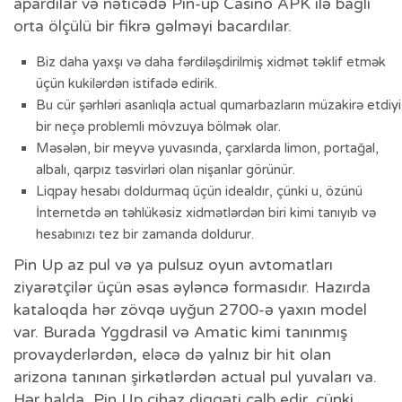
apardılar və nəticədə Pin-up Casino APK ilə bağlı
orta ölçülü bir fikrə gəlməyi bacardılar.
Biz daha yaxşı və daha fərdiləşdirilmiş xidmət təklif etmək
üçün kukilərdən istifadə edirik.
Bu cür şərhləri asanlıqla actual qumarbazların müzakirə etdiyi
bir neçə problemli mövzuya bölmək olar.
Məsələn, bir meyvə yuvasında, çarxlarda limon, portağal,
albalı, qarpız təsvirləri olan nişanlar görünür.
Liqpay hesabı doldurmaq üçün idealdır, çünki u, özünü
İnternetdə ən təhlükəsiz xidmətlərdən biri kimi tanıyıb və
hesabınızı tez bir zamanda doldurur.
Pin Up az pul və ya pulsuz oyun avtomatları
ziyarətçilər üçün əsas əyləncə formasıdır. Hazırda
kataloqda hər zövqə uyğun 2700-ə yaxın model
var. Burada Yggdrasil və Amatic kimi tanınmış
provayderlərdən, eləcə də yalnız bir hit olan
arizona tanınan şirkətlərdən actual pul yuvaları va.
Hər halda, Pin Up cihaz diqqəti cəlb edir, çünki