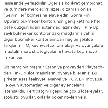
hissəsində yerləşdirilir. Əgər siz konkret çempionat
və turnirlərə mərc edirsinizsə, o zaman onları
“Sevimlilər” bölməsinə əlavə edin. Sonra Pin
Upward bukmeker kontorunun geniş xəttində hər
dəfə düzgün liqanı axtarmaq lazım deyil. Pin-Up
saylı bukmeker kontorundakı matçların siyahısı
digər bukmeker kontorlarından heç bir şəkildə
fərqlənmir. O, keyfiyyətcə formalaşır və oyunçulara
müxtəlif mərc strategiyalarını həyata keçirməyə
imkan verir.
Siz həmçinin məşhur Estoniya provayderi Playtech-
dən Pin-Up slot maşınlarını oynaya bilərsiniz. Bu
şirkətin əsas fəaliyyəti Marvel və POWER mövzusu
ilə oyun avtomatları və digər əyləncələrin
istehsalıdır. Tərtibatçının çeşidinə çoxlu lotereyalar,
stolüstü oyunlar, onlarla poker növləri və s.