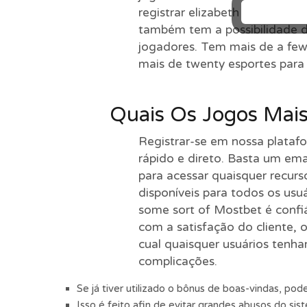
registrar elizabeth fazer um 
também tem a possibilidade d
jogadores. Tem mais de a few
mais de twenty esportes para 
Quais Os Jogos Mai
Registrar-se em nossa plataf
rápido e direto. Basta um ema
para acessar quaisquer recur
disponíveis para todos os usu
some sort of Mostbet é conf
com a satisfação do cliente, 
cual quaisquer usuários tenh
complicações.
Se já tiver utilizado o bônus de boas-vindas, po
Isso é feito afin de evitar grandes abusos do s