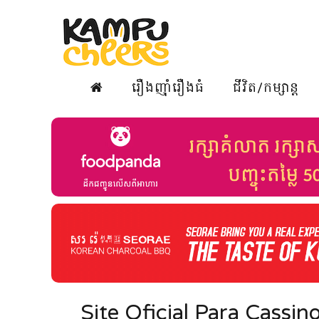
រឿងញ៉ាំរឿងធំ
ជីវិត/កម្សាន្ត
Site Oficial Para Cassin