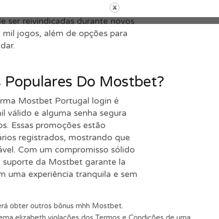
depósito. Até 250 rodadas grátis
e ser reivindicadas durante novos
 mil jogos, além de opções para
dar.
s Populares Do Mostbet?
orma Mostbet Portugal login é
il válido e alguma senha segura
sos. Essas promoções estão
ários registrados, mostrando que
iável. Com um compromisso sólido
o suporte da Mostbet garante la
am uma experiência tranquila e sem
derá obter outros bônus mhh Mostbet.
istema elizabeth violações dos Termos e Condições de uma