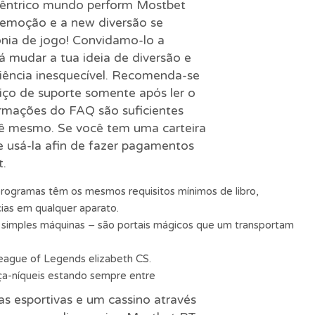
cêntrico mundo perform Mostbet
 emoção e a new diversão se
onia de jogo! Convidamo-lo a
 mudar a tua ideia de diversão e
iência inesquecível. Recomenda-se
iço de suporte somente após ler o
ormações do FAQ são suficientes
cê mesmo. Se você tem uma carteira
 usá-la afin de fazer pagamentos
t.
rogramas têm os mesmos requisitos mínimos de libro,
ias em qualquer aparato.
 simples máquinas – são portais mágicos que um transportam
league of Legends elizabeth CS.
ça-níqueis estando sempre entre
s esportivas e um cassino através