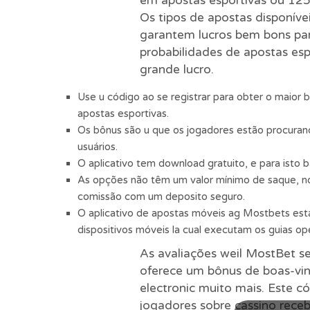
em apostas esportivas ou 125
Os tipos de apostas disponíve
garantem lucros bem bons par
probabilidades de apostas es
grande lucro.
Use u código ao se registrar para obter o maior 
apostas esportivas.
Os bônus são u que os jogadores estão procuran
usuários.
O aplicativo tem download gratuito, e para isto ba
As opções não têm um valor mínimo de saque, n
comissão com um deposito seguro.
O aplicativo de apostas móveis ag Mostbets está
dispositivos móveis la cual executam os guias op
As avaliações weil MostBet se
oferece um bônus de boas-vin
electronic muito mais. Este c
jogadores sobre cassino rece