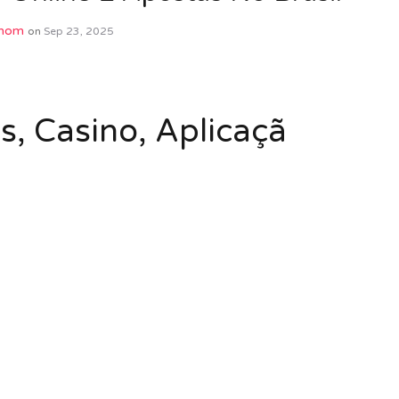
hom
on
Sep 23, 2025
, Casino, Aplicaçã