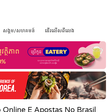
សង្គម/សហគមន៍
ដើរលើសពីលេង
o Online E Apostas No Brasil