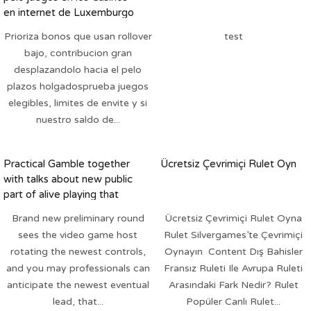
en internet de Luxemburgo
Prioriza bonos que usan rollover
test
bajo, contribucion gran
desplazandolo hacia el pelo
plazos holgadosprueba juegos
elegibles, limites de envite y si
nuestro saldo de...
Practical Gamble together
Ücretsiz Çevrimiçi Rulet Oyn
with talks about new public
part of alive playing that
have an extremely
Brand new preliminary round
Ücretsiz Çevrimiçi Rulet Oyna
entertaining betting
sees the video game host
Rulet Silvergames’te Çevrimiçi
experience social
rotating the newest controls,
Oynayın ️ Content Dış Bahisler
enthusiasts have a tendency
and you may professionals can
Fransız Ruleti Ile Avrupa Ruleti
to see
anticipate the newest eventual
Arasındaki Fark Nedir? Rulet
lead, that...
Popüler Canlı Rulet...