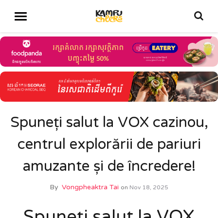
Spuneți salut la VOX cazinou,
centrul explorării de pariuri
amuzante și de încredere!
By
Vongpheaktra Tai
on
Nov 18, 2025
Spuneți salut la VOX