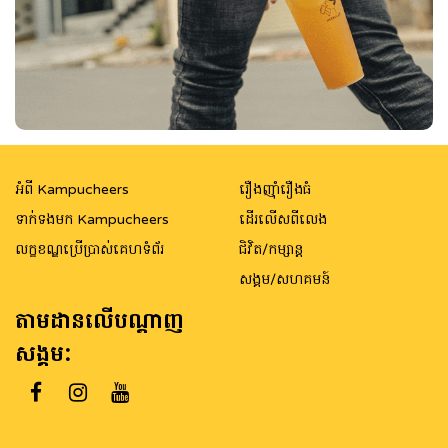
អំពី Kampucheers
រឿងញ៉ាំរឿងធំ
ទាក់ទងមក Kampucheers
ដើរលើសពីលេង
លក្ខខណ្ឌប្រើប្រាស់គេហទំព័រ
ជិវិត/កម្សាន្ត
សង្គម/សហគមន៍
តាមដានលើបណ្តាញ
សង្គម: