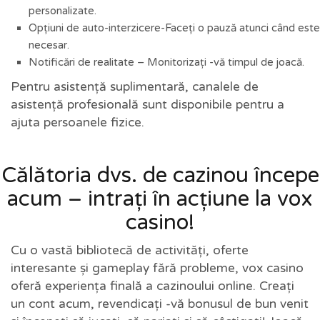
personalizate.
Opțiuni de auto-interzicere-Faceți o pauză atunci când este
necesar.
Notificări de realitate – Monitorizați -vă timpul de joacă.
Pentru asistență suplimentară, canalele de
asistență profesională sunt disponibile pentru a
ajuta persoanele fizice.
Călătoria dvs. de cazinou începe
acum – intrați în acțiune la vox
casino!
Cu o vastă bibliotecă de activități, oferte
interesante și gameplay fără probleme, vox casino
oferă experiența finală a cazinoului online. Creați
un cont acum, revendicați -vă bonusul de bun venit