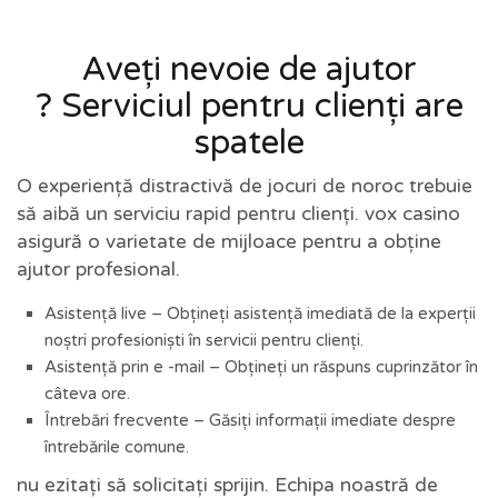
Aveți nevoie de ajutor
? Serviciul pentru clienți are
spatele
O experiență distractivă de jocuri de noroc trebuie
să aibă un serviciu rapid pentru clienți. vox casino
asigură o varietate de mijloace pentru a obține
ajutor profesional.
Asistență live – Obțineți asistență imediată de la experții
noștri profesioniști în servicii pentru clienți.
Asistență prin e -mail – Obțineți un răspuns cuprinzător în
câteva ore.
Întrebări frecvente – Găsiți informații imediate despre
întrebările comune.
nu ezitați să solicitați sprijin. Echipa noastră de