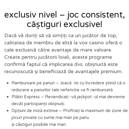
exclusiv nivel – joc consistent,
câștiguri exclusive!
Dacă vă doriți să vă simțiți ca un jucător de top,
calitatea de membru de elită la vox casino oferă o
cale exclusivă către avantaje de mare valoare.
Create pentru jucătorii loiali, aceste programe
confirmă faptul că implicarea dvs. obișnuită este
recunoscută și beneficiază de avantajele premium.
Rambursare pe pariuri – Joacă -te cu încredere știind că o
reducere a pariurilor tale nefericite va fi rambursată.
Plătiri Express – Revendicați -vă jackpot -ul mai devreme
decât participanții obișnuiți.
Opțiuni de miză extinse – Profitați la maximum de zone de
jocuri private cu sume mai mari pe pariu
și câștiguri posibile mai mari.