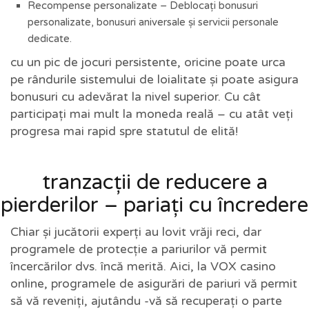
Recompense personalizate – Deblocați bonusuri
personalizate, bonusuri aniversale și servicii personale
dedicate.
cu un pic de jocuri persistente, oricine poate urca
pe rândurile sistemului de loialitate și poate asigura
bonusuri cu adevărat la nivel superior. Cu cât
participați mai mult la moneda reală – cu atât veți
progresa mai rapid spre statutul de elită!
tranzacții de reducere a
pierderilor – pariați cu încredere
Chiar și jucătorii experți au lovit vrăji reci, dar
programele de protecție a pariurilor vă permit
încercărilor dvs. încă merită. Aici, la VOX casino
online, programele de asigurări de pariuri vă permit
să vă reveniți, ajutându -vă să recuperați o parte