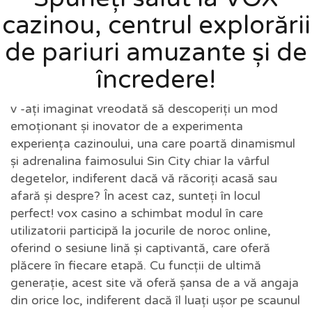
cazinou, centrul explorării
de pariuri amuzante și de
încredere!
v -ați imaginat vreodată să descoperiți un mod
emoționant și inovator de a experimenta
experiența cazinoului, una care poartă dinamismul
și adrenalina faimosului Sin City chiar la vârful
degetelor, indiferent dacă vă răcoriți acasă sau
afară și despre? În acest caz, sunteți în locul
perfect! vox casino a schimbat modul în care
utilizatorii participă la jocurile de noroc online,
oferind o sesiune lină și captivantă, care oferă
plăcere în fiecare etapă. Cu funcții de ultimă
generație, acest site vă oferă șansa de a vă angaja
din orice loc, indiferent dacă îl luați ușor pe scaunul