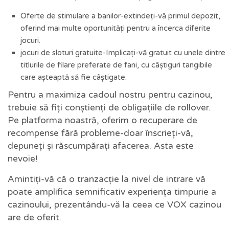
Oferte de stimulare a banilor-extindeți-vă primul depozit,
oferind mai multe oportunități pentru a încerca diferite
jocuri.
jocuri de sloturi gratuite-Implicați-vă gratuit cu unele dintre
titlurile de filare preferate de fani, cu câștiguri tangibile
care așteaptă să fie câștigate.
Pentru a maximiza cadoul nostru pentru cazinou,
trebuie să fiți conștienți de obligațiile de rollover.
Pe platforma noastră, oferim o recuperare de
recompense fără probleme-doar înscrieți-vă,
depuneți și răscumpărați afacerea. Asta este
nevoie!
Amintiți-vă că o tranzacție la nivel de intrare vă
poate amplifica semnificativ experiența timpurie a
cazinoului, prezentându-vă la ceea ce VOX cazinou
are de oferit.