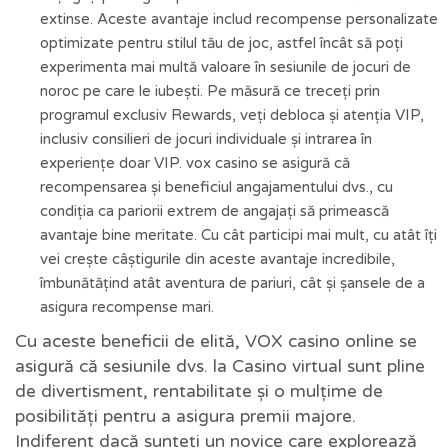
extinse. Aceste avantaje includ recompense personalizate
optimizate pentru stilul tău de joc, astfel încât să poți
experimenta mai multă valoare în sesiunile de jocuri de
noroc pe care le iubești. Pe măsură ce treceți prin
programul exclusiv Rewards, veți debloca și atenția VIP,
inclusiv consilieri de jocuri individuale și intrarea în
experiențe doar VIP. vox casino se asigură că
recompensarea și beneficiul angajamentului dvs., cu
condiția ca pariorii extrem de angajați să primească
avantaje bine meritate. Cu cât participi mai mult, cu atât îți
vei crește câștigurile din aceste avantaje incredibile,
îmbunătățind atât aventura de pariuri, cât și șansele de a
asigura recompense mari.
Cu aceste beneficii de elită, VOX casino online se
asigură că sesiunile dvs. la Casino virtual sunt pline
de divertisment, rentabilitate și o mulțime de
posibilități pentru a asigura premii majore.
Indiferent dacă sunteți un novice care explorează