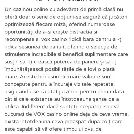
Un cazinou online cu adevărat de primă clasă nu
oferă doar o serie de opțiuni-se asigură că jucătorii
optimizează fiecare miză, oferind numeroase
oportunități de a-și crește distracția și
recompensele. vox casino ridică bara pentru a -ți
ridica sesiunea de pariuri, oferind o selecție de
stimulente incredibile și beneficii suplimentare care
susțin să -ți crească puterea de pariere și să -ți
îmbunătățească posibilitățile de a lovi o plată
mare. Aceste bonusuri de mare valoare sunt
concepute pentru a încuraja vizitele repetate,
asigurându-se că atât jucătorii pentru prima dată,
cât și cele existente au întotdeauna șanse de a
utiliza. Indiferent dacă sunteți începători sau vă
bucurați de VOX casino online deja de ceva vreme,
există întotdeauna ceva proaspăt după colț care
este capabil să vă ofere timpului dvs. de