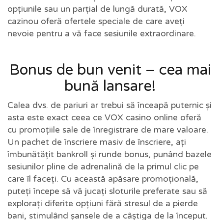
opțiunile sau un parțial de lungă durată, VOX
cazinou oferă ofertele speciale de care aveți
nevoie pentru a vă face sesiunile extraordinare.
Bonus de bun venit – cea mai
bună lansare!
Calea dvs. de pariuri ar trebui să înceapă puternic și
asta este exact ceea ce VOX casino online oferă
cu promoțiile sale de înregistrare de mare valoare.
Un pachet de înscriere masiv de înscriere, ați
îmbunătățit bankroll și runde bonus, punând bazele
sesiunilor pline de adrenalină de la primul clic pe
care îl faceți. Cu această apăsare promoțională,
puteți începe să vă jucați sloturile preferate sau să
explorați diferite opțiuni fără stresul de a pierde
bani, stimulând șansele de a câștiga de la început.