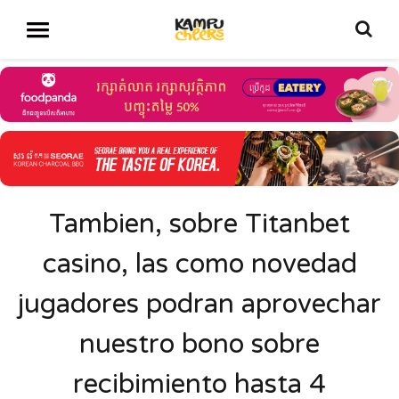
Tambien, sobre Titanbet
casino, las como novedad
jugadores podran aprovechar
nuestro bono sobre
recibimiento hasta 4