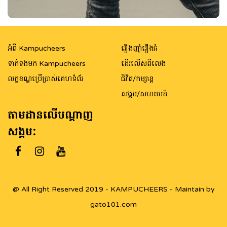
អំពី Kampucheers
រឿងញ៉ាំរឿងធំ
ទាក់ទងមក Kampucheers
ដើរលើសពីលេង
លក្ខខណ្ឌប្រើប្រាស់គេហទំព័រ
ជិវិត/កម្សាន្ត
សង្គម/សហគមន៍
តាមដានលើបណ្តាញ
សង្គម:
@ All Right Reserved 2019 - KAMPUCHEERS - Maintain by
gato101.com