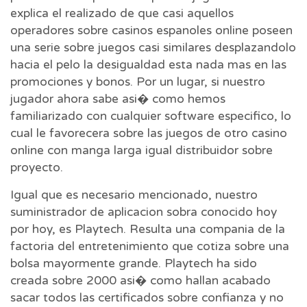
explica el realizado de que casi aquellos
operadores sobre casinos espanoles online poseen
una serie sobre juegos casi similares desplazandolo
hacia el pelo la desigualdad esta nada mas en las
promociones y bonos. Por un lugar, si nuestro
jugador ahora sabe asi� como hemos
familiarizado con cualquier software especifico, lo
cual le favorecera sobre las juegos de otro casino
online con manga larga igual distribuidor sobre
proyecto.
Igual que es necesario mencionado, nuestro
suministrador de aplicacion sobra conocido hoy
por hoy, es Playtech. Resulta una compania de la
factoria del entretenimiento que cotiza sobre una
bolsa mayormente grande. Playtech ha sido
creada sobre 2000 asi� como hallan acabado
sacar todos las certificados sobre confianza y no