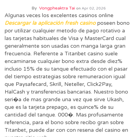
By
Vongpheaktra Tai
on
Apr 02, 2026
Algunas veces los excelentes casinos online
Descargar la aplicación fresh casino
poseen bono
por utilizar cualquier metodo de pago rotativo a
las tarjetas habituales de Visa y MasterCard cual
generalmente son usadas con manga larga gran
frecuencia. Referente a Titanbet casino suele
encaminarse cualquier bono extra desde diez%
incluso 15% de su tanque efectuado con el pasar
del tiempo estrategias sobre remuneracion igual
que Paysafecard, Skrill, Neteller, Click2Pay,
HalCash y transferencias bancarias. Nuestro bono
seri�a de mas grande una vez que sirve Ukash,
que es la tarjeta prepago, es quince% de su
cantidad del tanque. 000�. Mas profusamente
referencia, para el bono sobre recibo gran sobre
Titanbet, puede dar con con resena del casino en