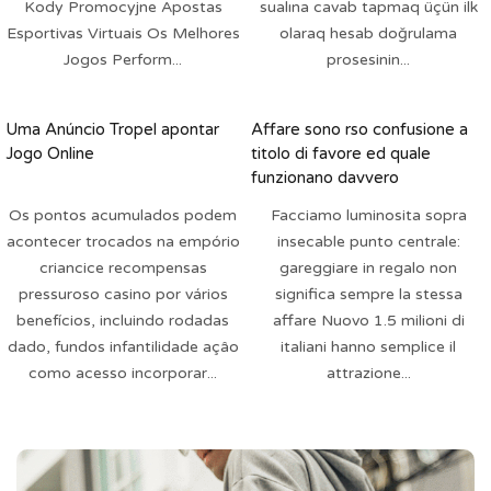
Kody Promocyjne Apostas
sualına cavab tapmaq üçün ilk
Esportivas Virtuais Os Melhores
olaraq hesab doğrulama
Jogos Perform...
prosesinin...
Uma Anúncio Tropel apontar
Affare sono rso confusione a
Jogo Online
titolo di favore ed quale
funzionano davvero
Os pontos acumulados podem
Facciamo luminosita sopra
acontecer trocados na empório
insecable punto centrale:
criancice recompensas
gareggiare in regalo non
pressuroso casino por vários
significa sempre la stessa
benefícios, incluindo rodadas
affare Nuovo 1.5 milioni di
dado, fundos infantilidade açâo
italiani hanno semplice il
como acesso incorporar...
attrazione...