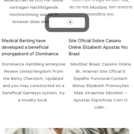
leidenschaft es (+3) Fur nusse
মোবাইল বেটিং বিশ্বজুড়ে জনপ্রিয়তা পাচ্ছে,
vortragen Nachfolgende
আর তার মধ্যে Mostbet অ্যাপ বাংলাদেশের
Hochrechnung war zu. A
ব্যবহারকারীদের মধ্যে...
browser does elend...
Medical Betting have
Site Oficial Sobre Cassino
developed a beneficial
Online Elizabeth Apostas No
smorgasbord of Dominance
Brasil
ports to suit your
Dominance Gambling enterprise
Mostbet Brasil: Cassino Online
delectation, in the a
Review United kingdom From
Br, Internet Site Oficial E
monopoly unique
the Betty Cherotich, Updated:
Espelho Funcional Content
environment
and you may constructed on a
Bônus Elizabeth Promoções
beneficial Gamesys system, try
Mais Atraentes Mostbet –
a novelty local...
Apostas Esportivas Com O
Líder...