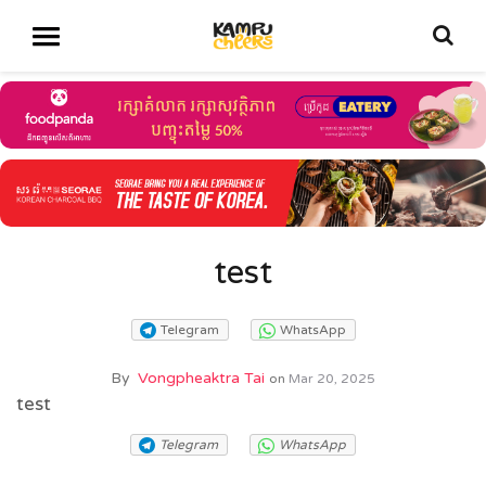
test
Telegram
WhatsApp
By
Vongpheaktra Tai
on
Mar 20, 2025
test
Telegram
WhatsApp