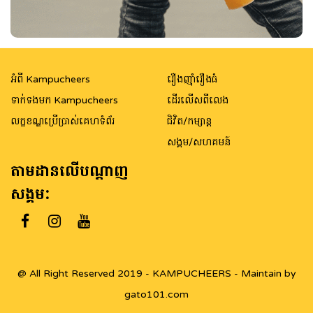
អំពី Kampucheers
រឿងញ៉ាំរឿងធំ
ទាក់ទងមក Kampucheers
ដើរលើសពីលេង
លក្ខខណ្ឌប្រើប្រាស់គេហទំព័រ
ជិវិត/កម្សាន្ត
សង្គម/សហគមន៍
តាមដានលើបណ្តាញ
សង្គម:
@ All Right Reserved 2019 - KAMPUCHEERS - Maintain by
gato101.com