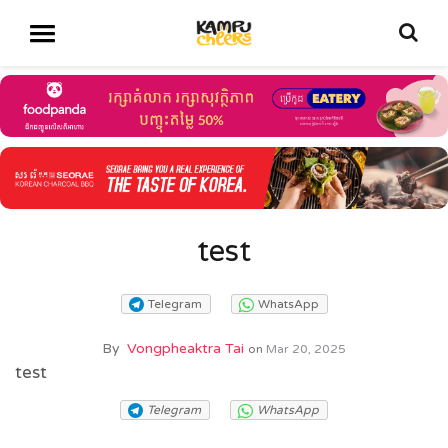
test
Telegram
WhatsApp
By
Vongpheaktra Tai
on
Mar 20, 2025
test
Telegram
WhatsApp