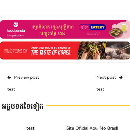
Preview post
Next post
test
test
អត្ថបទដទៃទៀត
test
Site Oficial Aqui No Brasil