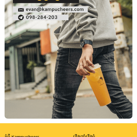
អំពី Kampucheers
រឿងញ៉ាំរឿងធំ