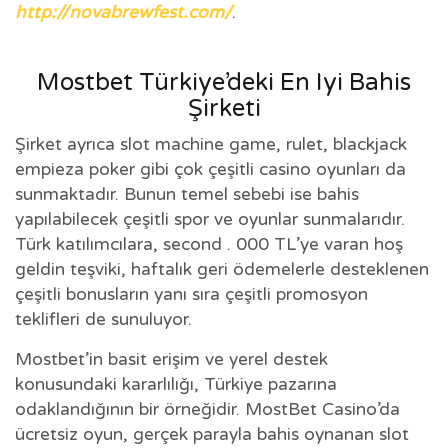
http://novabrewfest.com/
.
Mostbet Türkiye’deki En Iyi Bahis
Şirketi
Şirket ayrıca slot machine game, rulet, blackjack
empieza poker gibi çok çeşitli casino oyunları da
sunmaktadır. Bunun temel sebebi ise bahis
yapılabilecek çeşitli spor ve oyunlar sunmalarıdır.
Türk katılımcılara, second . 000 TL’ye varan hoş
geldin teşviki, haftalık geri ödemelerle desteklenen
çeşitli bonusların yanı sıra çeşitli promosyon
teklifleri de sunuluyor.
Mostbet’in basit erişim ve yerel destek
konusundaki kararlılığı, Türkiye pazarına
odaklandığının bir örneğidir. MostBet Casino’da
ücretsiz oyun, gerçek parayla bahis oynanan slot