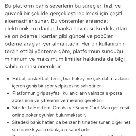
Bu platform bahis severlerin bu süreçleri hızlı ve
güvenli bir şekilde gerçekleştirebilmesi için çeşitli
alternatifler sunar. Bu yöntemler arasında;
elektronik cüzdanlar, banka havalesi, kredi kartları
ve ön ödemeli kartlar gibi güncel ve popüler
ödeme araçları yer almaktadır. Her bir kullanıcının
tercih ettiği yönteme göre, platformun sunduğu
minimum ve maksimum limitler hakkında da bilgi
sahibi olması önemlidir.
Futbol, ​​basketbol, ​​tenis, buz hokeyi ve çok daha fazlasını
içeren geniş bir spor yelpazesine sahiptirler.
Platformun giriş sayfası, kullanıcıların yalnızca e-posta
adreslerini ve şifrelerini vermelerini gerektirir.
Sitede Tx Hold’em, Omaha ve Seven Card Man gibi çeşitli
online poker oyunları bulunmaktadır.
Sitedeki bahis hatları da benzer hizmetler sunan diğer net
sitelerine kıyasla oldukça rekabetçidir.