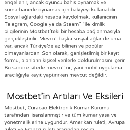
engellenir, ancak oyuncu bahis oynamak ve
kumarhanede oynamak için bakiyeyi kullanabilir.
Sosyal ağlardaki hesaba kaydolmak, kullanıcının
Telegram, Google ya da Steam” “ile kimlik
bilgilerinin Mostbet’teki bir hesaba bağlanmasıyla
gerçekleştirilir. Mevcut başka sosyal ağlar de uma
var, ancak Türkiye’de az bilinen ve popüler
olmayanlardan. Son olarak, genişletilmiş bir kayıt
formu, alanların kişisel verilerle doldurulmasını içerir.
Bu sadece sitede mevcuttur, yani mobil uygulama
aracılığıyla kayıt yaptırırken mevcut değildir.
Mostbet’in Artıları Ve Eksileri
Mostbet, Curacao Elektronik Kumar Kurumu
tarafından lisanslanmıştır ve tüm kumar yasa ve
yönetmeliklerine uygundur. Amerikan ruleti, Avrupa
ruleti ve Fransız ruleti arasından seçim