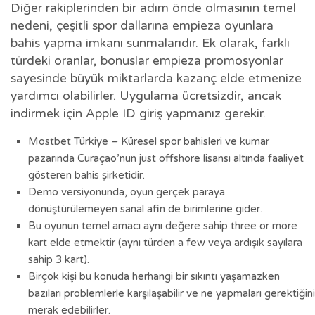
Diğer rakiplerinden bir adım önde olmasının temel
nedeni, çeşitli spor dallarına empieza oyunlara
bahis yapma imkanı sunmalarıdır. Ek olarak, farklı
türdeki oranlar, bonuslar empieza promosyonlar
sayesinde büyük miktarlarda kazanç elde etmenize
yardımcı olabilirler. Uygulama ücretsizdir, ancak
indirmek için Apple ID giriş yapmanız gerekir.
Mostbet Türkiye – Küresel spor bahisleri ve kumar
pazarında Curaçao’nun just offshore lisansı altında faaliyet
gösteren bahis şirketidir.
Demo versiyonunda, oyun gerçek paraya
dönüştürülemeyen sanal afin de birimlerine gider.
Bu oyunun temel amacı aynı değere sahip three or more
kart elde etmektir (aynı türden a few veya ardışık sayılara
sahip 3 kart).
Birçok kişi bu konuda herhangi bir sıkıntı yaşamazken
bazıları problemlerle karşılaşabilir ve ne yapmaları gerektiğini
merak edebilirler.