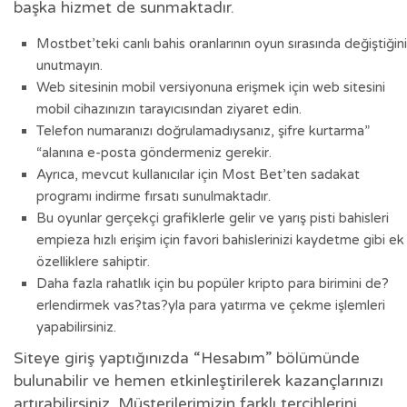
başka hizmet de sunmaktadır.
Mostbet’teki canlı bahis oranlarının oyun sırasında değiştiğini
unutmayın.
Web sitesinin mobil versiyonuna erişmek için web sitesini
mobil cihazınızın tarayıcısından ziyaret edin.
Telefon numaranızı doğrulamadıysanız, şifre kurtarma”
“alanına e-posta göndermeniz gerekir.
Ayrıca, mevcut kullanıcılar için Most Bet’ten sadakat
programı indirme fırsatı sunulmaktadır.
Bu oyunlar gerçekçi grafiklerle gelir ve yarış pisti bahisleri
empieza hızlı erişim için favori bahislerinizi kaydetme gibi ek
özelliklere sahiptir.
Daha fazla rahatlık için bu popüler kripto para birimini de?
erlendirmek vas?tas?yla para yatırma ve çekme işlemleri
yapabilirsiniz.
Siteye giriş yaptığınızda “Hesabım” bölümünde
bulunabilir ve hemen etkinleştirilerek kazançlarınızı
artırabilirsiniz. Müşterilerimizin farklı tercihlerini