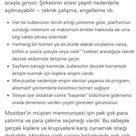
sırayla giriyor. Şirketinin sitesi çeşitli nedenlerle
açılmayabilir – teknik çalışma, engelleme vb.
Her bir kullanıcının tercih ettiği yönteme göre, platformun
sunduğu minimum ve maksimum limitler hakkında de uma
bilgi sahibi olması önemlidir.
Herhangi bir hizmet ya da ürünle alakalı sorularınız varsa,
lütfen e-posta yoluyla veya canlı” “sohbet aracılığıyla teknik
destek ekibimizle iletişime geçin.
Sayfanın betagt kısmında, kullanıcının destek hizmetiyle
iletişim kurmak için kişilere erişimi vardır.
Mevzuatlar nedeniyle erişim sıkıntısı yaşansa da program,
alternatif yöntemlerle kesintisiz hizmet sağlıyor.
Siteye üye olduktan sonra “başarılar” bölümüne giderseniz
orada dimension verilen çeşitli görevleri görürsünüz.
Mostbet’in müşteri memnuniyeti için pek çok para
yatırma ve para çekme seçeneği vardır. Bu sebeple
gerçek kişilere ve krupiyelere karşı oynamak isteği
doğabilir. Mostbet canlı casino bölümünde pek çok