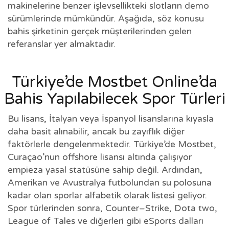
makinelerine benzer işlevsellikteki slotların demo
sürümlerinde mümkündür. Aşağıda, söz konusu
bahis şirketinin gerçek müşterilerinden gelen
referanslar yer almaktadır.
Türkiye’de Mostbet Online’da
Bahis Yapılabilecek Spor Türleri
Bu lisans, İtalyan veya İspanyol lisanslarına kıyasla
daha basit alınabilir, ancak bu zayıflık diğer
faktörlerle dengelenmektedir. Türkiye’de Mostbet,
Curaçao’nun offshore lisansı altında çalışıyor
empieza yasal statüsüne sahip değil. Ardından,
Amerikan ve Avustralya futbolundan su polosuna
kadar olan sporlar alfabetik olarak listesi geliyor.
Spor türlerinden sonra, Counter–Strike, Dota two,
League of Tales ve diğerleri gibi eSports dalları