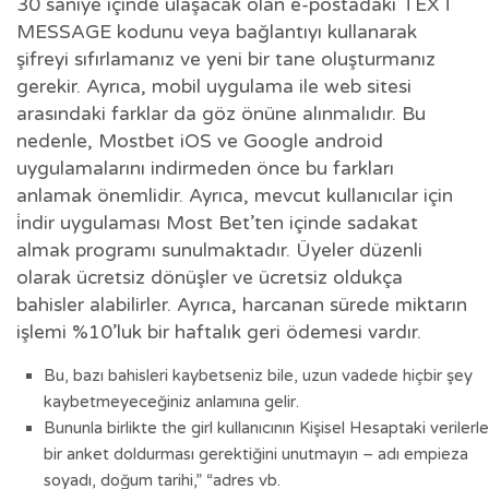
30 saniye içinde ulaşacak olan e-postadaki TEXT
MESSAGE kodunu veya bağlantıyı kullanarak
şifreyi sıfırlamanız ve yeni bir tane oluşturmanız
gerekir. Ayrıca, mobil uygulama ile web sitesi
arasındaki farklar da göz önüne alınmalıdır. Bu
nedenle, Mostbet iOS ve Google android
uygulamalarını indirmeden önce bu farkları
anlamak önemlidir. Ayrıca, mevcut kullanıcılar için
i̇ndir uygulaması Most Bet’ten içinde sadakat
almak programı sunulmaktadır. Üyeler düzenli
olarak ücretsiz dönüşler ve ücretsiz oldukça
bahisler alabilirler. Ayrıca, harcanan sürede miktarın
işlemi %10’luk bir haftalık geri ödemesi vardır.
Bu, bazı bahisleri kaybetseniz bile, uzun vadede hiçbir şey
kaybetmeyeceğiniz anlamına gelir.
Bununla birlikte the girl kullanıcının Kişisel Hesaptaki verilerle
bir anket doldurması gerektiğini unutmayın – adı empieza
soyadı, doğum tarihi,” “adres vb.