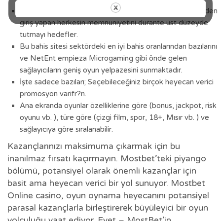
Platform; kullanıcı dostu arayüzü ile güncel adres üzerinden
giriş yapan herkesin memnuniyetini durante üst düzeyde
tutmayı hedefler.
Bu bahis sitesi sektördeki en iyi bahis oranlarından bazılarını
ve NetEnt empieza Microgaming gibi önde gelen
sağlayıcıların geniş oyun yelpazesini sunmaktadır.
İşte sadece bazıları; Seçebileceğiniz birçok heyecan verici
promosyon varifr?n.
Ana ekranda oyunlar özelliklerine göre (bonus, jackpot, risk
oyunu vb. ), türe göre (çizgi film, spor, 18+, Mısır vb. ) ve
sağlayıcıya göre sıralanabilir.
Kazançlarınızı maksimuma çıkarmak için bu
inanılmaz fırsatı kaçırmayın. Mostbet’teki piyango
bölümü, potansiyel olarak önemli kazançlar için
basit ama heyecan verici bir yol sunuyor. Mostbet
Online casino, oyun oynama heyecanını potansiyel
parasal kazançlarla birleştirerek büyüleyici bir oyun
yolculuğu vaat ediyor. Evet – MostBet’in