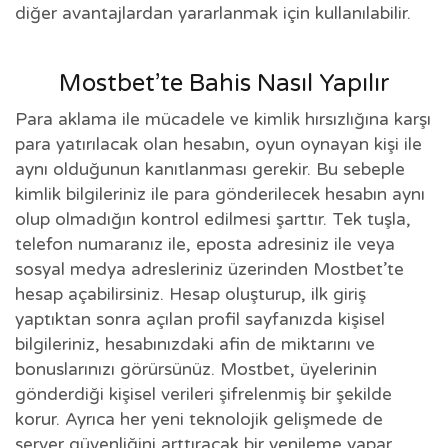
diğer avantajlardan yararlanmak için kullanılabilir.
Mostbet’te Bahis Nasıl Yapılır
Para aklama ile mücadele ve kimlik hırsızlığına karşı
para yatırılacak olan hesabın, oyun oynayan kişi ile
aynı olduğunun kanıtlanması gerekir. Bu sebeple
kimlik bilgileriniz ile para gönderilecek hesabın aynı
olup olmadığın kontrol edilmesi şarttır. Tek tuşla,
telefon numaranız ile, eposta adresiniz ile veya
sosyal medya adresleriniz üzerinden Mostbet’te
hesap açabilirsiniz. Hesap oluşturup, ilk giriş
yaptıktan sonra açılan profil sayfanızda kişisel
bilgileriniz, hesabınızdaki afin de miktarını ve
bonuslarınızı görürsünüz. Mostbet, üyelerinin
gönderdiği kişisel verileri şifrelenmiş bir şekilde
korur. Ayrıca her yeni teknolojik gelişmede de
server güvenliğini arttıracak bir yenileme yapar.