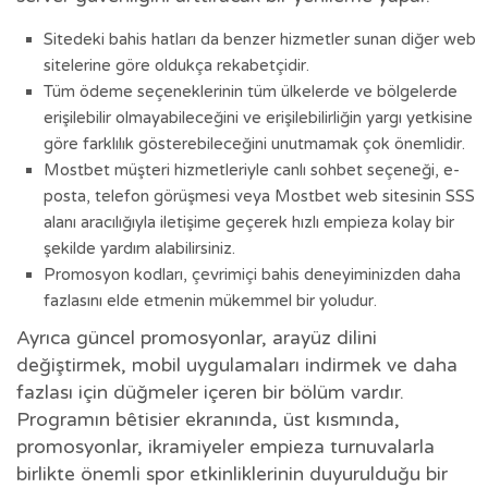
Sitedeki bahis hatları da benzer hizmetler sunan diğer web
sitelerine göre oldukça rekabetçidir.
Tüm ödeme seçeneklerinin tüm ülkelerde ve bölgelerde
erişilebilir olmayabileceğini ve erişilebilirliğin yargı yetkisine
göre farklılık gösterebileceğini unutmamak çok önemlidir.
Mostbet müşteri hizmetleriyle canlı sohbet seçeneği, e-
posta, telefon görüşmesi veya Mostbet web sitesinin SSS
alanı aracılığıyla iletişime geçerek hızlı empieza kolay bir
şekilde yardım alabilirsiniz.
Promosyon kodları, çevrimiçi bahis deneyiminizden daha
fazlasını elde etmenin mükemmel bir yoludur.
Ayrıca güncel promosyonlar, arayüz dilini
değiştirmek, mobil uygulamaları indirmek ve daha
fazlası için düğmeler içeren bir bölüm vardır.
Programın bêtisier ekranında, üst kısmında,
promosyonlar, ikramiyeler empieza turnuvalarla
birlikte önemli spor etkinliklerinin duyurulduğu bir