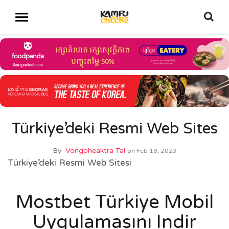
Türkiye’deki Resmi Web Sites
By
Vongpheaktra Tai
on
Feb 18, 2023
Türkiye’deki Resmi Web Sitesi
Mostbet Türkiye Mobil
Uygulamasını Indir