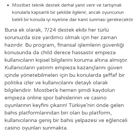
Mostbet teknik destek derhal yanıt verir ve tartışmalı
konularla kapsamlı bir şekilde ilgilenir, ancak oyuncunun
belirli bir konuda iyi niyetine dair kanıt sunması gerekecektir.
Buna ek olarak, 7/24 destek ekibi her türlü
sorunuzda size yardımcı olmak için her zaman
hazırdır. Bu program, finansal işlemlerin güvenliği
konusunda da child derece hassastır empieza
kullanıcıların kişisel bilgilerini koruma altına almıştır.
Kullanıcıların yatırım empieza kazançlarını güven
içinde yönetebilmeleri için bu konularda şeffaf bir
politika izler ve kullanıcılarını detaylı olarak
bilgilendirir. Mostbet’e hemen şimdi kaydolun
empieza online spor bahislerinin ve casino
oyunlarının keyfini çıkarın! Türkiye’nin önde gelen
bahis platformlarından biri olan bu platform,
kullanıcılarına geniş bir bahis yelpazesi ve eğlenceli
casino oyunları sunmakta.