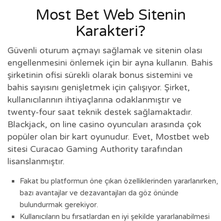
Most Bet Web Sitenin
Karakteri?
Güvenli oturum açmayı sağlamak ve sitenin olası
engellenmesini önlemek için bir ayna kullanın. Bahis
şirketinin ofisi sürekli olarak bonus sistemini ve
bahis sayısını genişletmek için çalışıyor. Şirket,
kullanıcılarının ihtiyaçlarına odaklanmıştır ve
twenty-four saat teknik destek sağlamaktadır.
Blackjack, on line casino oyuncuları arasında çok
popüler olan bir kart oyunudur. Evet, Mostbet web
sitesi Curacao Gaming Authority tarafından
lisanslanmıştır.
Fakat bu platformun öne çıkan özelliklerinden yararlanırken,
bazı avantajlar ve dezavantajları da göz önünde
bulundurmak gerekiyor.
Kullanıcıların bu fırsatlardan en iyi şekilde yararlanabilmesi