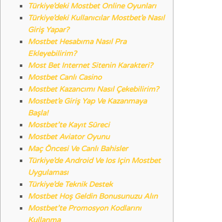
Türkiye’deki Mostbet Online Oyunları
Türkiye’deki Kullanıcılar Mostbet’e Nasıl
Giriş Yapar?
Mostbet Hesabıma Nasıl Pra
Ekleyebilirim?
Most Bet Internet Sitenin Karakteri?
Mostbet Canlı Casino
Mostbet Kazancımı Nasıl Çekebilirim?
Mostbet’e Giriş Yap Ve Kazanmaya
Başla!
Mostbet’te Kayıt Süreci
Mostbet Aviator Oyunu
Maç Öncesi Ve Canlı Bahisler
Türkiye’de Android Ve Ios Için Mostbet
Uygulaması
Türkiye’de Teknik Destek
Mostbet Hoş Geldin Bonusunuzu Alın
Mostbet’te Promosyon Kodlarını
Kullanma