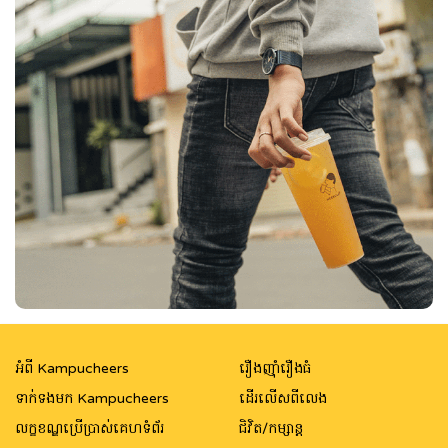
អំពី Kampucheers
រឿងញ៉ាំរឿងធំ
ទាក់ទងមក Kampucheers
ដើរលើសពីលេង
លក្ខខណ្ឌប្រើប្រាស់គេហទំព័រ
ជិវិត/កម្សាន្ត