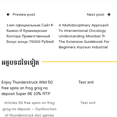
Preview post
Next post
1win официальным Сайт ᐈ
A Multidisciplinary Approach
Казино И Букмекерская
To Interventional Oncology
Контора Приветственный
Understanding Mostbet কি:
Бонус конца 75000 Рублей
The Extensive Guidebook For
Beginners Kiyosun Industrial
អត្ថបទដទៃទៀត
Enjoy Thunderstruck Wild 50
Test xml
free spins on frog grog no
deposit Super 96 10% RTP
Real money Online game
Articles 50 free spins on frog
Test xml
grog no deposit – Dysfunction
of thunderstruck slot games