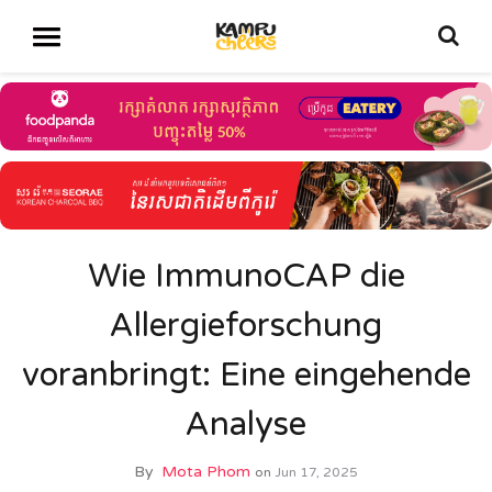
Wie ImmunoCAP die
Allergieforschung
voranbringt: Eine eingehende
Analyse
By
Mota Phom
on
Jun 17, 2025