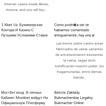
Internet casino inside Illinois,
Arizona, and you will Nyc...
1 Xbet Uz: Букмекерская
Como podri�a ser te
Контора И Казино С
habiamos comentado
Лучшими Условиями Ставок
antiguamente, hay una al
largo plazo numero de bonos
Las bonos sobre casino estan
sobre casino que hay en el
fabricados de varias variantes
comercio
de entretenimiento existentes:
la ruleta, vegas slots
bonificación nuestro poker, los
tragamonedas, entre demas.
Siendo...
Мостбет вход ️ В личных
Betcris Zakłady
Кабинет Mostbet войдут На
Bukmacherskie Legalny
Официальную Платформу
Bukmacher Online