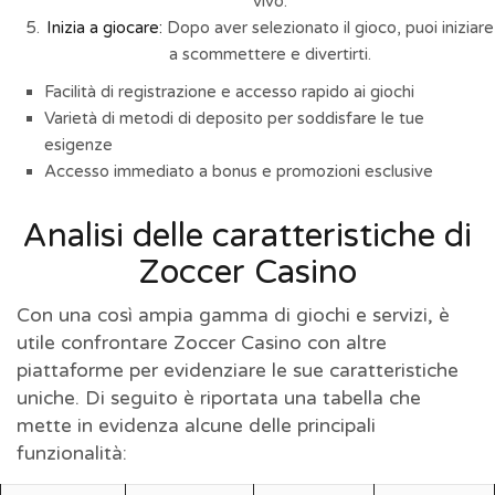
vivo.
Inizia a giocare:
Dopo aver selezionato il gioco, puoi iniziare
a scommettere e divertirti.
Facilità di registrazione e accesso rapido ai giochi
Varietà di metodi di deposito per soddisfare le tue
esigenze
Accesso immediato a bonus e promozioni esclusive
Analisi delle caratteristiche di
Zoccer Casino
Con una così ampia gamma di giochi e servizi, è
utile confrontare Zoccer Casino con altre
piattaforme per evidenziare le sue caratteristiche
uniche. Di seguito è riportata una tabella che
mette in evidenza alcune delle principali
funzionalità: