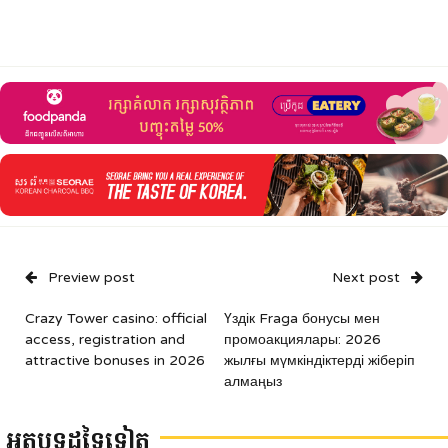
Preview post
Next post
Crazy Tower casino: official
Үздік Fraga бонусы мен
access, registration and
промоакциялары: 2026
attractive bonuses in 2026
жылғы мүмкіндіктерді жіберіп
алмаңыз
អត្ថបទដទៃទៀត