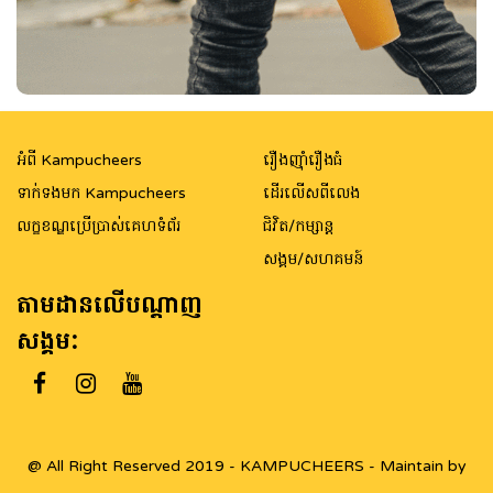
អំពី Kampucheers
រឿងញ៉ាំរឿងធំ
ទាក់ទងមក Kampucheers
ដើរលើសពីលេង
លក្ខខណ្ឌប្រើប្រាស់គេហទំព័រ
ជិវិត/កម្សាន្ត
សង្គម/សហគមន៍
តាមដានលើបណ្តាញ
សង្គម:
@ All Right Reserved 2019 - KAMPUCHEERS - Maintain by