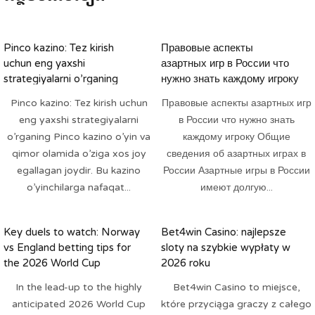
Pinco kazino: Tez kirish
Правовые аспекты
uchun eng yaxshi
азартных игр в России что
strategiyalarni o’rganing
нужно знать каждому игроку
Pinco kazino: Tez kirish uchun
Правовые аспекты азартных игр
eng yaxshi strategiyalarni
в России что нужно знать
o’rganing Pinco kazino o’yin va
каждому игроку Общие
qimor olamida o’ziga xos joy
сведения об азартных играх в
egallagan joydir. Bu kazino
России Азартные игры в России
o’yinchilarga nafaqat...
имеют долгую...
Key duels to watch: Norway
Bet4win Casino: najlepsze
vs England betting tips for
sloty na szybkie wypłaty w
the 2026 World Cup
2026 roku
In the lead-up to the highly
Bet4win Casino to miejsce,
anticipated 2026 World Cup
które przyciąga graczy z całego