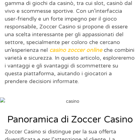
gamma di giochi da casinò, tra cui slot, casinò dal
vivo e scommesse sportive. Con un’interfaccia
user-friendly e un forte impegno per il gioco
responsabile, Zoccer Casino si propone di essere
una scelta interessante per gli appassionati del
settore, specialmente per coloro che cercano
un’esperienza nel
casino zoccer online
che combini
varietà e sicurezza. In questo articolo, esploreremo
i vantaggi e gli svantaggi di scommettere su
questa piattaforma, aiutando i giocatori a
prendere decisioni informate.
Panoramica di Zoccer Casino
Zoccer Casino si distingue per la sua offerta
diversificata e per l’attenzione al cliente. La