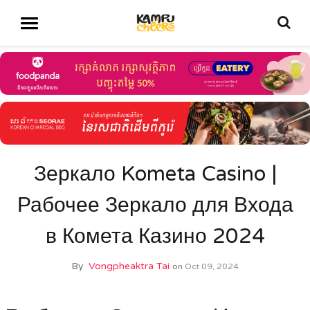
Зеркало Kometa Casino |
Рабочее Зеркало для Входа
в Комета Казино 2024
By
Vongpheaktra Tai
on
Oct 09, 2024