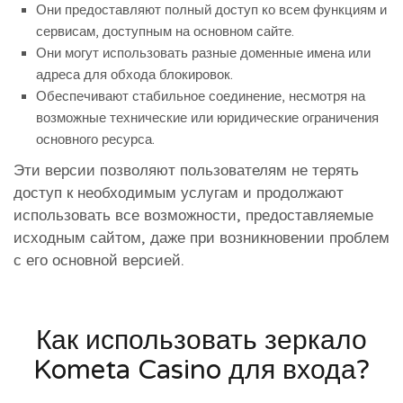
Они предоставляют полный доступ ко всем функциям и
сервисам, доступным на основном сайте.
Они могут использовать разные доменные имена или
адреса для обхода блокировок.
Обеспечивают стабильное соединение, несмотря на
возможные технические или юридические ограничения
основного ресурса.
Эти версии позволяют пользователям не терять
доступ к необходимым услугам и продолжают
использовать все возможности, предоставляемые
исходным сайтом, даже при возникновении проблем
с его основной версией.
Как использовать зеркало
Kometa Casino для входа?