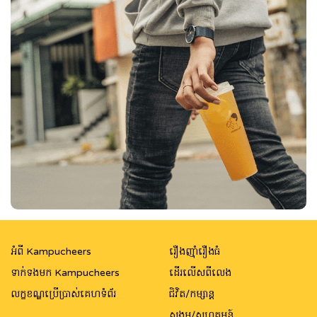
អំពី Kampucheers
រឿងញ៉ាំរឿងធំ
ទាក់ទងមក Kampucheers
ដើរលើសពីលេង
លក្ខខណ្ឌប្រើប្រាស់គេហទំព័រ
ជិវិត/កម្សាន្ត
សង្គម/សហគមន៍