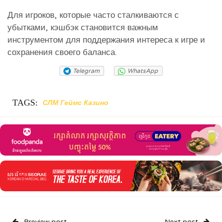
Для игроков, которые часто сталкиваются с
убытками, кэшбэк становится важным
инструментом для поддержания интереса к игре и
сохранения своего баланса.
Telegram
WhatsApp
TAGS:
СЛМ Геймс Казино
Preview post
Next post