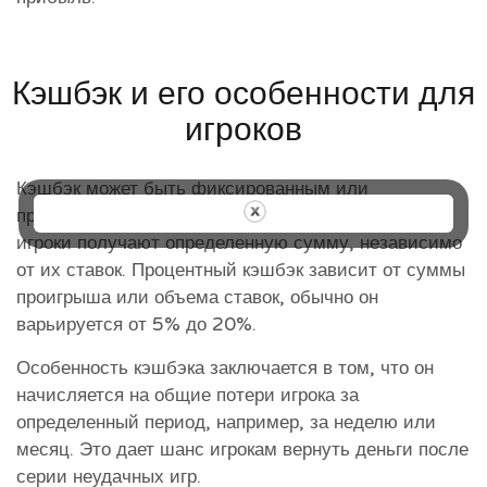
Кэшбэк и его особенности для
игроков
Кэшбэк может быть фиксированным или
процентным. В случае фиксированного кэшбэка
игроки получают определенную сумму, независимо
от их ставок. Процентный кэшбэк зависит от суммы
проигрыша или объема ставок, обычно он
варьируется от 5% до 20%.
Особенность кэшбэка заключается в том, что он
начисляется на общие потери игрока за
определенный период, например, за неделю или
месяц. Это дает шанс игрокам вернуть деньги после
серии неудачных игр.