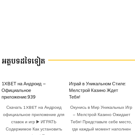
អត្ថបទដទៃទៀត
1XBET на Андроид –
Играй в Уникальном Стиле:
Официальное
Мелстрой Казино Ждет
приложение.939
Тебя!
Скачать 1XBET на Андроид
Окунись в Мир Уникальных Игр
официальное приложение для
– Мелстрой Казино Ожидает
ставок и игр ▶️ ИГРАТЬ
Тебя! Представьте себе место,
Содержимое Как установить
где каждый момент наполнен