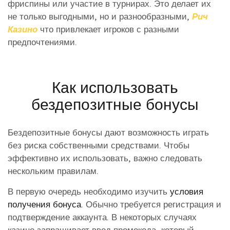
фриспины или участие в турнирах. Это делает их
не только выгодными, но и разнообразными,
Рич
Казино
что привлекает игроков с разными
предпочтениями.
Как использовать
бездепозитные бонусы
Бездепозитные бонусы дают возможность играть
без риска собственными средствами. Чтобы
эффективно их использовать, важно следовать
нескольким правилам.
В первую очередь необходимо изучить
условия
получения бонуса
. Обычно требуется регистрация и
подтверждение аккаунта. В некоторых случаях