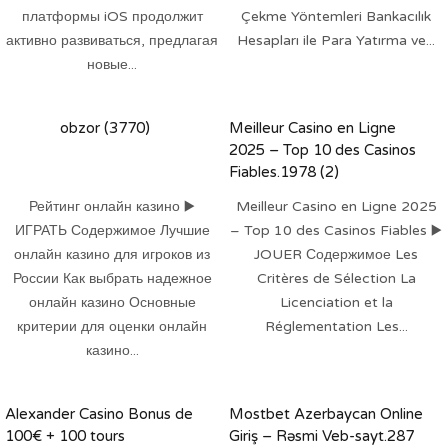
платформы iOS продолжит
Çekme Yöntemleri Bankacılık
активно развиваться, предлагая
Hesapları ile Para Yatırma ve...
новые...
obzor (3770)
Meilleur Casino en Ligne
2025 – Top 10 des Casinos
Fiables.1978 (2)
Рейтинг онлайн казино ▶️
Meilleur Casino en Ligne 2025
ИГРАТЬ Содержимое Лучшие
– Top 10 des Casinos Fiables ▶️
онлайн казино для игроков из
JOUER Содержимое Les
России Как выбрать надежное
Critères de Sélection La
онлайн казино Основные
Licenciation et la
критерии для оценки онлайн
Réglementation Les...
казино...
Alexander Casino Bonus de
Mostbet Azerbaycan Online
100€ + 100 tours
Giriş – Rəsmi Veb-sayt.287