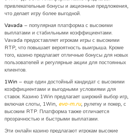
привлекательные бонусы и акционные предложения,
что делает игру более выгодной.
Vavada
– популярная платформа с высокими
выплатами и стабильными коэффициентами.
Vavada предоставляет игрокам игры с высокими
RTP, что повышает вероятность выигрыша. Кроме
того, казино предлагает отличные бонусы для новых
пользователей и регулярные акции для постоянных
клиентов.
1Win
– еще один достойный кандидат с высокими
коэффициентами и выгодными условиями для
ставок. Казино 1Win предлагает широкий выбор игр,
включая слоты, 1Win,
evo-m.ru
, рулетку и покер, с
высоким RTP. Платформа также отличается
прозрачностью и быстрыми выплатами.
Эти онлайн казино предлагают игрокам высокие