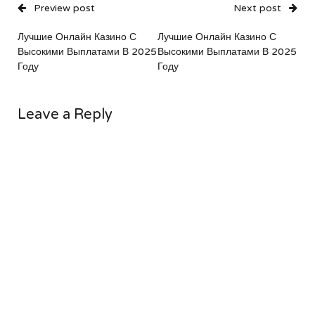
Preview post
Next post
Лучшие Онлайн Казино С
Лучшие Онлайн Казино С
Высокими Выплатами В 2025
Высокими Выплатами В 2025
Году
Году
Leave a Reply