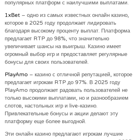
популярных платформ с наилучшими выплатами.
1xBet
– одно из самых известных онлайн казино,
которое в 2025 году продолжает лидировать
благодаря высокому проценту выплат. Платформа
предлагает RTP до 98%, что значительно
увеличивает шансы на выигрыш. Казино имеет
огромный выбор игр и предоставляет регулярные
бонусы для своих пользователей.
PlayAmo
– казино с отличной репутацией, которое
предлагает игрокам RTP до 97%. В 2025 году
PlayAmo продолжает радовать пользователей не
только высокими выплатами, но и разнообразием
слотов, настольных игр и live-казино.
Привлекательные бонусы и акции делают эту
платформу еще более выгодной.
Эти онлайн казино предлагают игрокам лучшие