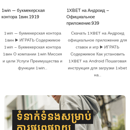
1win — букмекерская
1XBET на Андроид –
контора 1вин.1919
Официальное
приложение.939
1win — букмекерская контора
Скачать 1XBET на Андроид
1вин ▶️ ИГРАТЬ Содержимое
официальное приложение для
1win – Букмекерская контора
ставок и игр ▶️ ИГРАТЬ
1вин О компании 1win Миссия
Содержимое Как установить
и цели Услуги Преимущества и
1XBET на Android Пошаговая
функции 1win...
инструкция для загрузки 1xbet
на...