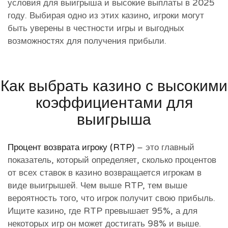
условия для выигрыша и высокие выплаты в 2025
году. Выбирая одно из этих казино, игроки могут
быть уверены в честности игры и выгодных
возможностях для получения прибыли.
Как выбрать казино с высокими
коэффициентами для
выигрыша
Процент возврата игроку (RTP)
– это главный
показатель, который определяет, сколько процентов
от всех ставок в казино возвращается игрокам в
виде выигрышей. Чем выше RTP, тем выше
вероятность того, что игрок получит свою прибыль.
Ищите казино, где RTP превышает 95%, а для
некоторых игр он может достигать 98% и выше.