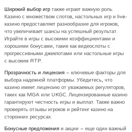
Широкий выбор игр
также играет важную роль.
Казино с множеством слотов, настольных игр и live-
казино предоставляет разнообразие для игроков,
что увеличивает шансы на успешный результат.
Играйте в игры с высокими коэффициентами и
хорошими бонусами, такие как видеослоты с
прогрессивными джекпотами или настольные игры
с высоким RTP.
Прозрачность и лицензия
– ключевые факторы для
выбора надежной платформы. Убедитесь, что
казино имеет лицензию от уважаемых регуляторов,
таких как MGA или UKGC. Лицензированные казино
гарантируют честность игры и выплат. Также важно
проверять отзывы игроков и рейтинг казино на
сторонних ресурсах.
Бонусные предложения
и акции – еще один важный