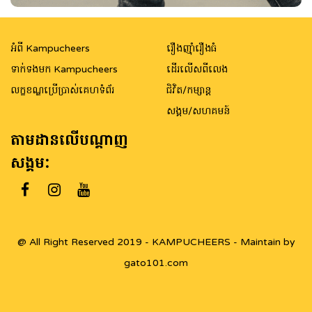
អំពី Kampucheers
រឿងញ៉ាំរឿងធំ
ទាក់ទងមក Kampucheers
ដើរលើសពីលេង
លក្ខខណ្ឌប្រើប្រាស់គេហទំព័រ
ជិវិត/កម្សាន្ត
សង្គម/សហគមន៍
តាមដានលើបណ្តាញ
សង្គម:
@ All Right Reserved 2019 - KAMPUCHEERS - Maintain by
gato101.com