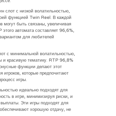
ессе.
н слот с низкой волатильностью,
воей функцией Twin Reel. В каждой
в могут быть связаны, увеличивая
 этого автомата составляет 96,6%,
 вариантом для любителей
лот с минимальной волатильностью,
ы и красивую тематику. RTP 96,8%
бонусные функции делают этот
я игроков, которые предпочитают
роцесс игры.
ьностью идеально подходят для
ность в игре, минимизируя риски, и
 выплаты. Эти игры подходят для
 обеспечивают хорошую отдачу, не