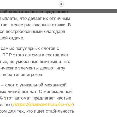
ной волатильностью предлагают
выплаты, что делает их отличным
тает менее рискованные ставки. В
тся востребованными благодаря
шей отдаче.
 самых популярных слотов с
 RTP этого автомата составляет
тые, но умеренные выигрыши. Его
фические элементы делают игру
 всех типов игроков.
– слот с уникальной механикой
ных линий выплат. С минимальной
 этот автомат предлагает частые
sino (
https://snabcentr.su/ru-ru/
)
ром для тех, кто ищет стабильность