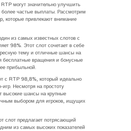
м RTP могут значительно улучшить
ь более частые выплаты. Рассмотрим
гр, которые привлекают внимание
один из самых известных слотов с
яет 98%. Этот слот сочетает в себе
ересную тему и отличные шансы на
бя бесплатные вращения и бонусные
лее прибыльной.
от с RTP 98,8%, который идеально
-игр. Несмотря на простоту
ет высокие шансы на крупные
личным выбором для игроков, ищущих
от слот предлагает потрясающий
одним из самых высоких показателей