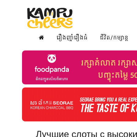
រឿងញ៉ាំរឿងធំ
ជីវិត/កម្សាន្ត
Лучшие слоты с высок