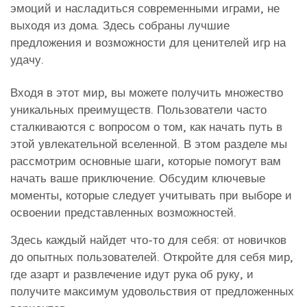
эмоций и насладиться современными играми, не
выходя из дома. Здесь собраны лучшие
предложения и возможности для ценителей игр на
удачу.
Входя в этот мир, вы можете получить множество
уникальных преимуществ. Пользователи часто
сталкиваются с вопросом о том, как начать путь в
этой увлекательной вселенной. В этом разделе мы
рассмотрим основные шаги, которые помогут вам
начать ваше приключение. Обсудим ключевые
моменты, которые следует учитывать при выборе и
освоении представленных возможностей.
Здесь каждый найдет что-то для себя: от новичков
до опытных пользователей. Откройте для себя мир,
где азарт и развлечение идут рука об руку, и
получите максимум удовольствия от предложенных