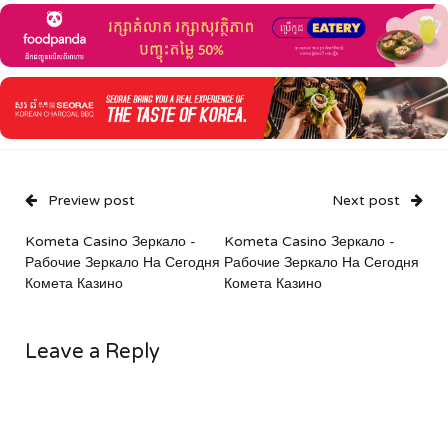
Preview post
Next post
Kometa Casino Зеркало -
Kometa Casino Зеркало -
Рабочие Зеркало На Сегодня
Рабочие Зеркало На Сегодня
Комета Казино
Комета Казино
Leave a Reply