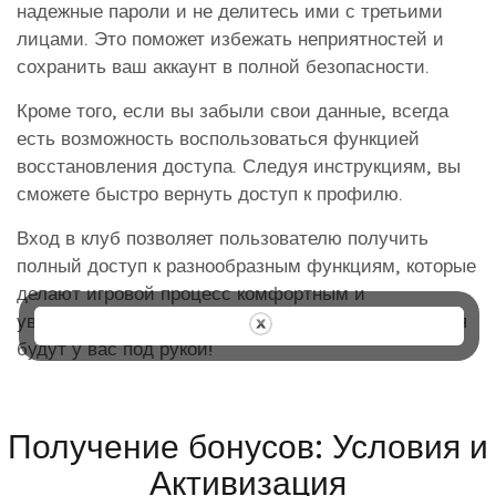
надежные пароли и не делитесь ими с третьими
лицами. Это поможет избежать неприятностей и
сохранить ваш аккаунт в полной безопасности.
Кроме того, если вы забыли свои данные, всегда
есть возможность воспользоваться функцией
восстановления доступа. Следуя инструкциям, вы
сможете быстро вернуть доступ к профилю.
Вход в клуб позволяет пользователю получить
полный доступ к разнообразным функциям, которые
делают игровой процесс комфортным и
увлекательным. Теперь все необходимые действия
будут у вас под рукой!
Получение бонусов: Условия и
Активизация