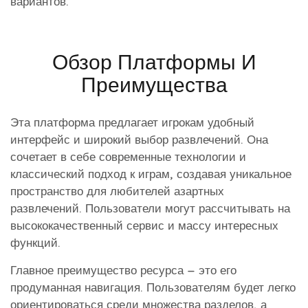
вариантов.
Обзор Платформы И
Преимущества
Эта платформа предлагает игрокам удобный
интерфейс и широкий выбор развлечений. Она
сочетает в себе современные технологии и
классический подход к играм, создавая уникальное
пространство для любителей азартных
развлечений. Пользователи могут рассчитывать на
высококачественный сервис и массу интересных
функций.
Главное преимущество ресурса – это его
продуманная навигация. Пользователям будет легко
ориентироваться среди множества разделов, а