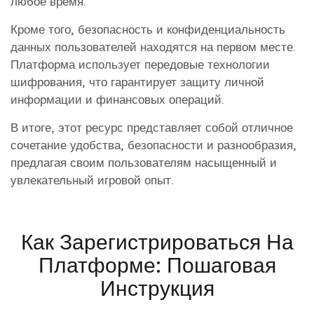
любое время.
Кроме того, безопасность и конфиденциальность
данных пользователей находятся на первом месте.
Платформа использует передовые технологии
шифрования, что гарантирует защиту личной
информации и финансовых операций.
В итоге, этот ресурс представляет собой отличное
сочетание удобства, безопасности и разнообразия,
предлагая своим пользователям насыщенный и
увлекательный игровой опыт.
Как Зарегистрироваться На
Платформе: Пошаговая
Инструкция