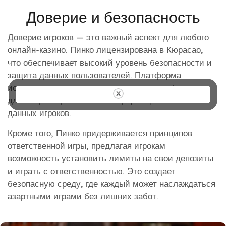
Доверие и безопасность
Доверие игроков — это важный аспект для любого
онлайн-казино. Пинко лицензирована в Кюрасао,
что обеспечивает высокий уровень безопасности и
защита данных пользователей. Платформа
использует современные технологии шифрования
для защиты финансовой информации и личных
данных игроков.
Кроме того, Пинко придерживается принципов
ответственной игры, предлагая игрокам
возможность установить лимиты на свои депозиты
и играть с ответственностью. Это создает
безопасную среду, где каждый может наслаждаться
азартными играми без лишних забот.