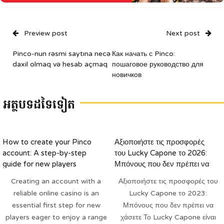
Preview post
Next post
Pinco-nun rəsmi saytına necə
Как начать с Pinco:
daxil olmaq və hesab açmaq
пошаговое руководство для
новичков
អត្ថបទដទៃទៀត
How to create your Pinco
Αξιοποιήστε τις προσφορές
account: A step-by-step
του Lucky Capone το 2026:
guide for new players
Μπόνους που δεν πρέπει να
χάσετε
Creating an account with a
Αξιοποιήστε τις προσφορές του
reliable online casino is an
Lucky Capone το 2023:
essential first step for new
Μπόνους που δεν πρέπει να
players eager to enjoy a range
χάσετε Το Lucky Capone είναι