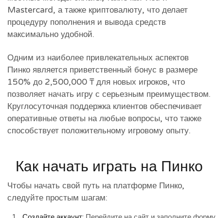
Mastercard, а также криптовалюту, что делает
процедуру пополнения и вывода средств
максимально удобной.
Одним из наиболее привлекательных аспектов
Пинко является приветственный бонус в размере
150% до 2,500,000 ₸ для новых игроков, что
позволяет начать игру с серьезным преимуществом.
Круглосуточная поддержка клиентов обеспечивает
оперативные ответы на любые вопросы, что также
способствует положительному игровому опыту.
Как начать играть на Пинко
Чтобы начать свой путь на платформе Пинко,
следуйте простым шагам:
Создайте аккаунт:
Перейдите на сайт и заполните форму