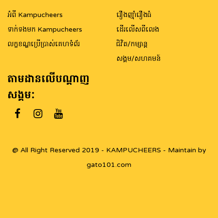
អំពី Kampucheers
រឿងញ៉ាំរឿងធំ
ទាក់ទងមក Kampucheers
ដើរលើសពីលេង
លក្ខខណ្ឌប្រើប្រាស់គេហទំព័រ
ជិវិត/កម្សាន្ត
សង្គម/សហគមន៍
តាមដានលើបណ្តាញ
សង្គម:
@ All Right Reserved 2019 - KAMPUCHEERS - Maintain by
gato101.com