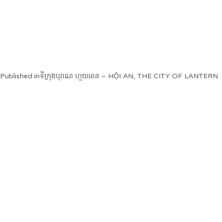
Post
Published in
ទីក្រុងបុរាណ ហួយអាន – HỘI AN, THE CITY OF LANTERN
navigation