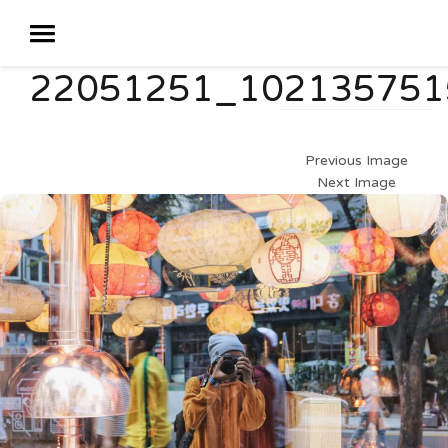
22051251_102135751
Previous Image
Next Image