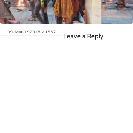
Posted
Full
09-Mar-19
2048 × 1537
Leave a Reply
on
size