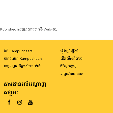
Post
Published in
វត្តព្រះធាតុបាស្រី-Web-61
navigation
អំពី Kampucheers
រឿងញ៉ាំរឿងធំ
ទាក់ទងមក Kampucheers
ដើរលើសពីលេង
លក្ខខណ្ឌប្រើប្រាស់គេហទំព័រ
ជិវិត/កម្សាន្ត
សង្គម/សហគមន៍
តាមដានលើបណ្តាញ
សង្គម: