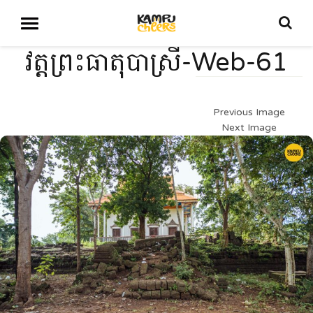
វត្តព្រះធាតុបាស្រី-Web-61
Previous Image
Next Image