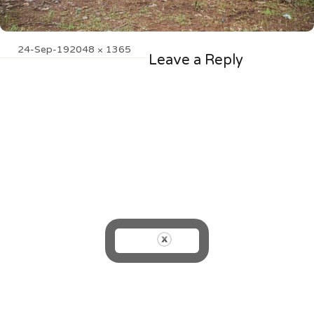
Posted
Full
24-Sep-19
2048 × 1365
Leave a Reply
on
size