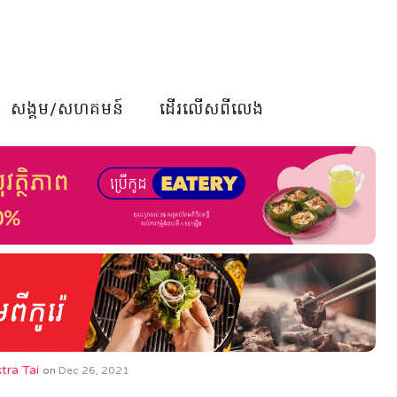
សង្គម/សហគមន៍
ដើរលើសពីលេង
tra Tai
on
Dec 26, 2021