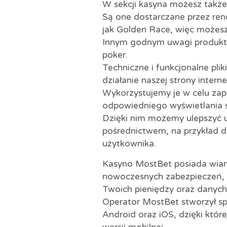
W sekcji kasyna możesz także 
Są one dostarczane przez re
jak Golden Race, więc możesz
Innym godnym uwagi produkt
poker.
Techniczne i funkcjonalne pli
działanie naszej strony intern
Wykorzystujemy je w celu zap
odpowiedniego wyświetlania s
Dzięki nim możemy ulepszyć u
pośrednictwem, na przykład d
użytkownika.
Kasyno MostBet posiada wiary
nowoczesnych zabezpieczeń, 
Twoich pieniędzy oraz danyc
Operator MostBet stworzył sp
Android oraz iOS, dzięki któr