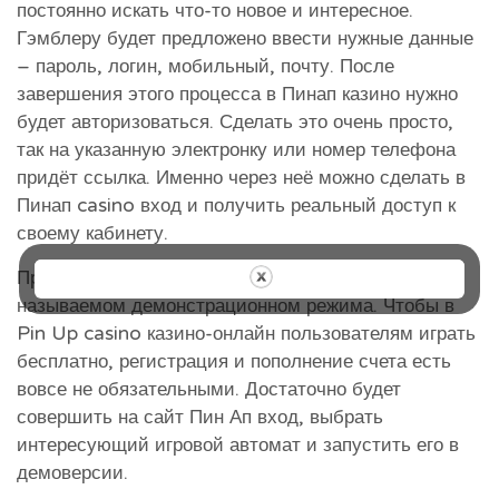
постоянно искать что-то новое и интересное.
Гэмблеру будет предложено ввести нужные данные
– пароль, логин, мобильный, почту. После
завершения этого процесса в Пинап казино нужно
будет авторизоваться. Сделать это очень просто,
так на указанную электронку или номер телефона
придёт ссылка. Именно через неё можно сделать в
Пинап casino вход и получить реальный доступ к
своему кабинету.
Проходит данный вариант игрового процесса в так
называемом демонстрационном режима. Чтобы в
Pin Up casino казино-онлайн пользователям играть
бесплатно, регистрация и пополнение счета есть
вовсе не обязательными. Достаточно будет
совершить на сайт Пин Ап вход, выбрать
интересующий игровой автомат и запустить его в
демоверсии.