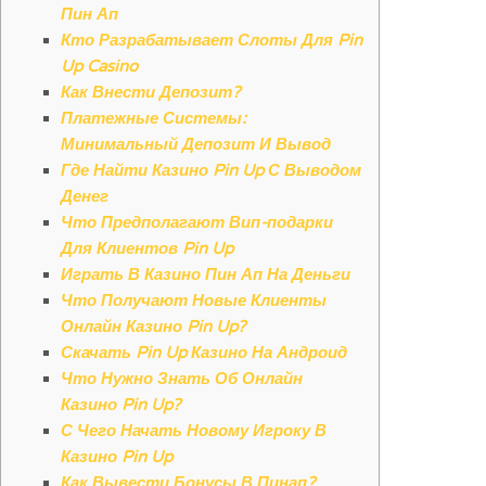
Пин Ап
Кто Разрабатывает Слоты Для Pin
Up Casino
Как Внести Депозит?
Платежные Системы:
Минимальный Депозит И Вывод
Где Найти Казино Pin Up С Выводом
Денег
Что Предполагают Вип-подарки
Для Клиентов Pin Up
Играть В Казино Пин Ап На Деньги
Что Получают Новые Клиенты
Онлайн Казино Pin Up?
Скачать Pin Up Казино На Андроид
Что Нужно Знать Об Онлайн
Казино Pin Up?
С Чего Начать Новому Игроку В
Казино Pin Up
Как Вывести Бонусы В Пинап?