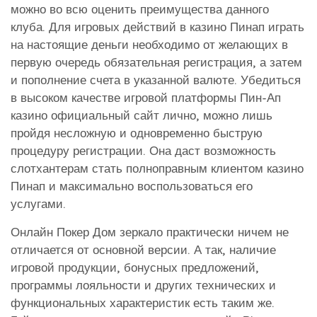
можно во всю оценить преимущества данного
клуба. Для игровых действий в казино Пинап играть
на настоящие деньги необходимо от желающих в
первую очередь обязательная регистрация, а затем
и пополнение счета в указанной валюте. Убедиться
в высоком качестве игровой платформы Пин-Ап
казино официальный сайт лично, можно лишь
пройдя несложную и одновременно быструю
процедуру регистрации. Она даст возможность
слотхантерам стать полноправным клиентом казино
Пинап и максимально воспользоваться его
услугами.
Онлайн Покер Дом зеркало практически ничем не
отличается от основной версии. А так, наличие
игровой продукции, бонусных предложений,
программы лояльности и других технических и
функциональных характеристик есть таким же.