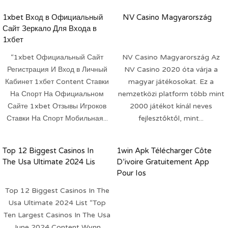
1xbet Вход в Официальный
NV Casino Magyarország
Сайт Зеркало Для Входа в
1хбет
“1xbet Официальный Сайт
NV Casino Magyarország Az
Регистрация И Вход в Личный
NV Casino 2020 óta várja a
Кабинет 1хбет Content Ставки
magyar játékosokat. Ez a
На Спорт На Официальном
nemzetközi platform több mint
Сайте 1xbet Отзывы Игроков
2000 játékot kínál neves
Ставки На Спорт Мобильная...
fejlesztőktől, mint...
Top 12 Biggest Casinos In
1win Apk Télécharger Côte
The Usa Ultimate 2024 Lis
D’ivoire Gratuitement App
Pour Ios
Top 12 Biggest Casinos In The
Usa Ultimate 2024 List “Top
Ten Largest Casinos In The Usa
June 2024 Content Wynn