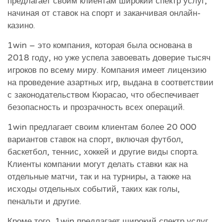
предлагает своим клиентам широкий спектр услуг,
начиная от ставок на спорт и заканчивая онлайн-
казино.
1win – это компания, которая была основана в
2018 году, но уже успела завоевать доверие тысяч
игроков по всему миру. Компания имеет лицензию
на проведение азартных игр, выдана в соответствии
с законодательством Кюрасао, что обеспечивает
безопасность и прозрачность всех операций.
1win предлагает своим клиентам более 20 000
вариантов ставок на спорт, включая футбол,
баскетбол, теннис, хоккей и другие виды спорта.
Клиенты компании могут делать ставки как на
отдельные матчи, так и на турниры, а также на
исходы отдельных событий, таких как голы,
пенальти и другие.
Кроме того, 1win предлагает широкий спектр услуг