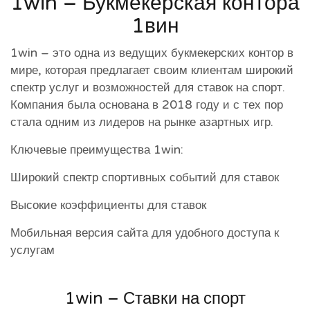
1win – Букмекерская контора
1вин
1win – это одна из ведущих букмекерских контор в
мире, которая предлагает своим клиентам широкий
спектр услуг и возможностей для ставок на спорт.
Компания была основана в 2018 году и с тех пор
стала одним из лидеров на рынке азартных игр.
Ключевые преимущества 1win:
Широкий спектр спортивных событий для ставок
Высокие коэффициенты для ставок
Мобильная версия сайта для удобного доступа к
услугам
1win – Ставки на спорт