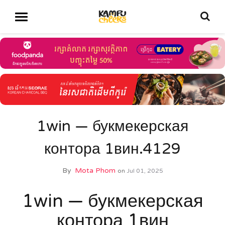
1win — букмекерская
контора 1вин.4129
By
Mota Phom
on
Jul 01, 2025
1win — букмекерская
контора 1вин