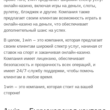
онлайн-казино, включая игры на деньги, слоты,
рулетку, блэкджек и другие. Компания также
предлагает своим клиентам возможность играть в
онлайн-казино на деньги, что обеспечивает
дополнительный шанс на успех.
В целом, 1win – это компания, которая предлагает
своим клиентам широкий спектр услуг, начиная от
ставок на спорт и заканчивая онлайн-казино.
Компания имеет лицензию, обеспечивает
безопасность и прозрачность всех операций, и
имеет 24/7-службу поддержки, чтобы помочь
клиентам в любое время.
1win – это компания, которая стоит на вашей
стороне!