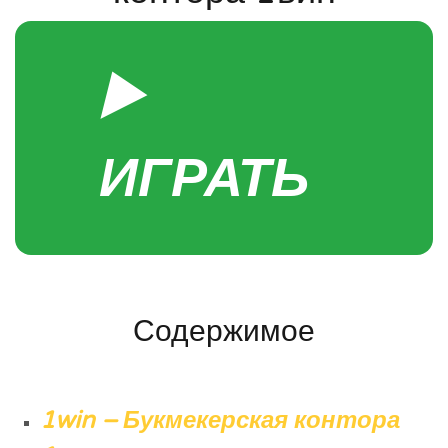
▶️
ИГРАТЬ
Содержимое
1win – Букмекерская контора