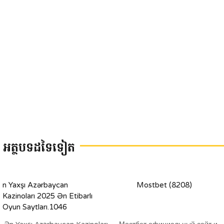
អត្ថបទដទៃទៀត
n Yaxşı Azərbaycan
Mostbet (8208)
Kazinoları 2025 Ən Etibarlı
Oyun Saytları.1046