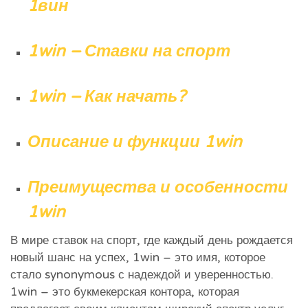
1вин
1win – Ставки на спорт
1win – Как начать?
Описание и функции 1win
Преимущества и особенности
1win
В мире ставок на спорт, где каждый день рождается
новый шанс на успех, 1win – это имя, которое
стало synonymous с надеждой и уверенностью.
1win – это букмекерская контора, которая