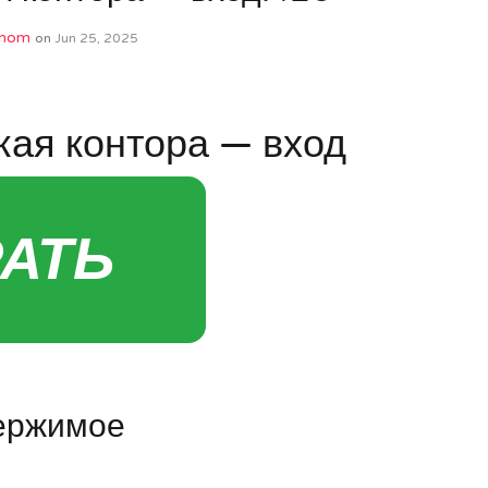
Phom
on
Jun 25, 2025
кая контора — вход
РАТЬ
ержимое