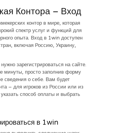
кая Контора – Вход
мекерских контор в мире, которая
рокий спектр услуг и функций для
рного опыта. Вход в 1win доступен
стран, включая Россию, Украину,
 нужно зарегистрироваться на сайте.
ые минуты, просто заполнив форму
е сведения о себе. Вам будет
нта – для игроков из России или из
 указать способ оплаты и выбрать
рироваться в 1win