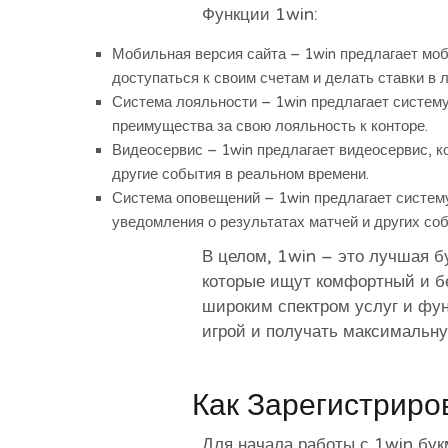
Функции 1win:
Мобильная версия сайта – 1win предлагает моб
доступаться к своим счетам и делать ставки в 
Система лояльности – 1win предлагает систему
преимущества за свою лояльность к конторе.
Видеосервис – 1win предлагает видеосервис, к
другие события в реальном времени.
Система оповещений – 1win предлагает систему
уведомления о результатах матчей и других со
В целом, 1win – это лучшая бу
которые ищут комфортный и б
широким спектром услуг и фун
игрой и получать максимальн
Как Зарегистриро
Для начала работы с 1win бук