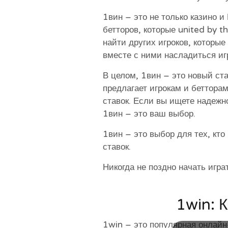
1вин – это не только казино и
бетторов, которые united by th
найти других игроков, которые
вместе с ними насладиться иг
В целом, 1вин – это новый ста
предлагает игрокам и беттора
ставок. Если вы ищете надежно
1вин – это ваш выбор.
1вин – это выбор для тех, кт
ставок.
Никогда не поздно начать игра
1win: 
1win – это популярная онлайн