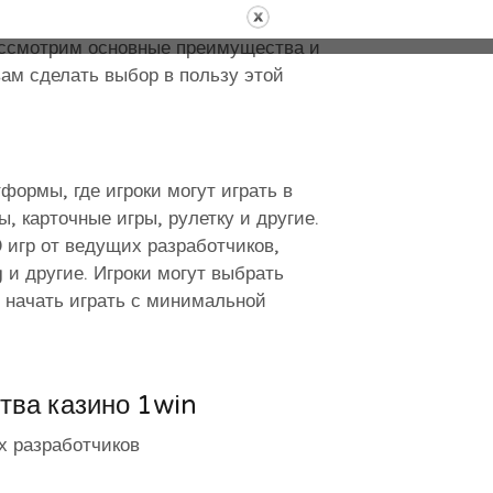
, включая казино и букмекерскую
рассмотрим основные преимущества и
ам сделать выбор в пользу этой
формы, где игроки могут играть в
, карточные игры, рулетку и другие.
 игр от ведущих разработчиков,
и другие. Игроки могут выбрать
и начать играть с минимальной
ва казино 1win
х разработчиков