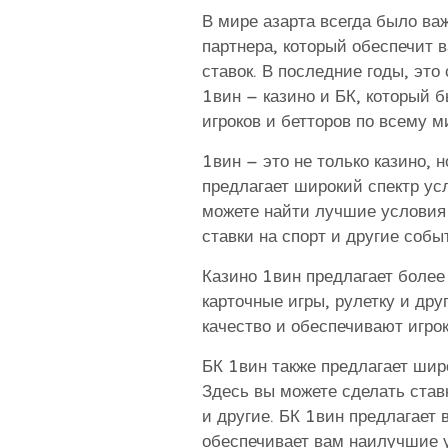
В мире азарта всегда было в
партнера, который обеспечит 
ставок. В последние годы, эт
1вин – казино и БК, который 
игроков и бетторов по всему м
1вин – это не только казино, н
предлагает широкий спектр усл
можете найти лучшие условия 
ставки на спорт и другие собы
Казино 1вин предлагает более
карточные игры, рулетку и дру
качество и обеспечивают игро
БК 1вин также предлагает широ
Здесь вы можете сделать став
и другие. БК 1вин предлагает
обеспечивает вам наилучшие у