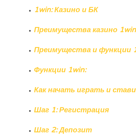
1win: Казино и БК
Преимущества казино 1win
Преимущества и функции 
Функции 1win:
Как начать играть и стави
Шаг 1: Регистрация
Шаг 2: Депозит