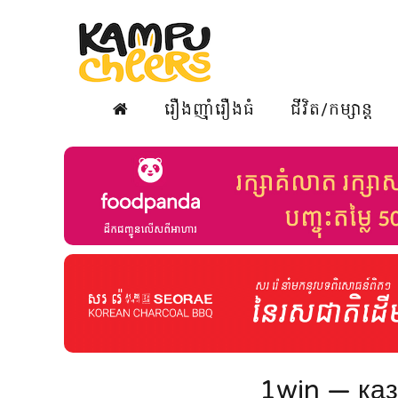
រឿងញ៉ាំរឿងធំ
ជីវិត/កម្សាន្ត
1win — ка