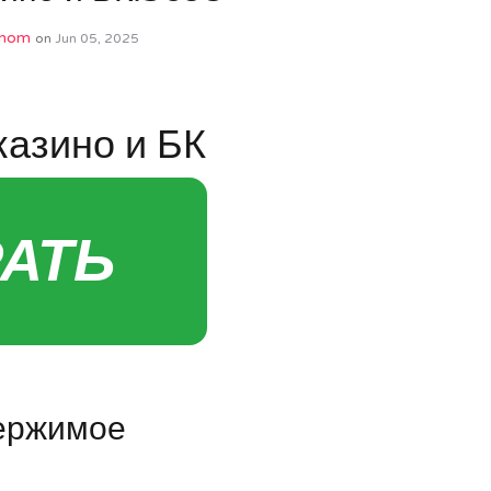
Phom
on
Jun 05, 2025
казино и БК
РАТЬ
ержимое