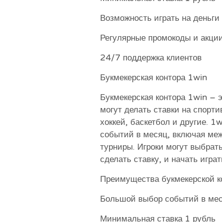
Возможность играть на деньги
Регулярные промокоды и акци
24/7 поддержка клиентов
Букмекерская контора 1win
Букмекерская контора 1win – 
могут делать ставки на спорт
хоккей, баскетбол и другие. 1
событий в месяц, включая ме
турниры. Игроки могут выбрать
сделать ставку, и начать игра
Преимущества букмекерской к
Большой выбор событий в ме
Минимальная ставка 1 рубль