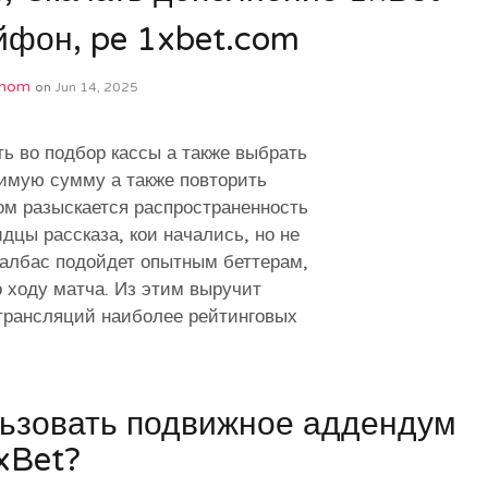
фон, pe 1xbet.com
Phom
on
Jun 14, 2025
ть во подбор кассы а также выбрать
димую сумму а также повторить
м разыскается распространенность
дцы рассказа, кои начались, но не
ралбас подойдет опытным беттерам,
 ходу матча.
Из этим выручит
трансляций наиболее рейтинговых
ьзовать подвижное аддендум
xBet?