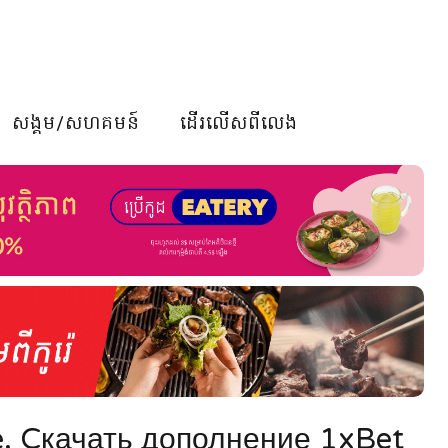
សង្គម/សហគមន៍
ដើរលើសពីលេង
, Cкачать дополнение 1xBet