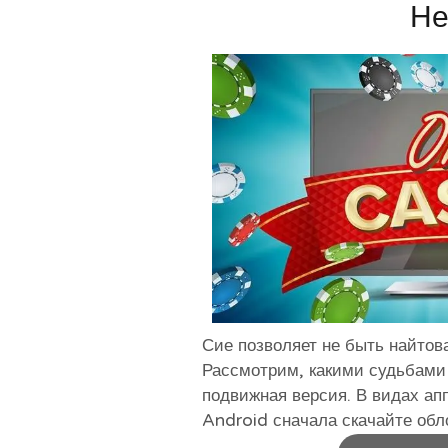
Не
Сие позволяет не быть найтов
Рассмотрим, какими судьбами
подвижная версия. В видах а
Android сначала скачайте обл