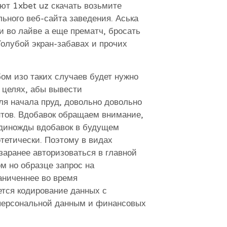
ют 1xbet uz скачать возьмите
ьного веб-сайта заведения. Аська
и во лайве а еще прематч, бросать
Голубой экран-забавах и прочих
ом изо таких случаев будет нужно
целях, абы вывести
для начала пруд, довольно довольно
нтов. Вдобавок обращаем внимание,
единожды вдобавок в будущем
отетически. Поэтому в видах
заранее авторизоваться в главной
м но образце запрос на
аниченнее во время
ется кодирование данных с
персональной данным и финансовых