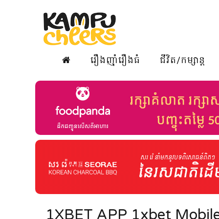
រឿងញ៉ាំរឿងធំ
ជីវិត/កម្សាន្ត
1XBET APP 1xbet Mobile