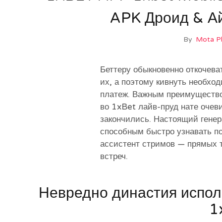
APK Дроид & Ай
By
Mota 
Беттеру обыкновенно откочева
их, а поэтому кивнуть необхо
платеж. Важным преимущество
во 1xBet лайв-пруд нате очеви
закончились. Настоящий гене
способным быстро узнавать по
ассистент стримов — прямых 
встреч.
Невредно династия испол
1