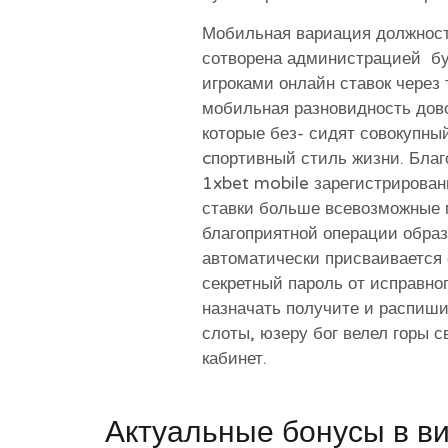
Мобильная вариация должност
сотворена администрацией бу
игроками онлайн ставок через
мобильная разновидность дово
которые без- сидят совокупны
cпортивный стиль жизни. Бла
1xbet mobile зарегистрирован
ставки больше всевозможные 
благоприятной операции образ
автоматически присваивается 
секретный пароль от исправно
назначать получите и распиши
слоты, юзеру бог велел горы 
кабинет.
Актуальные бонусы в ви