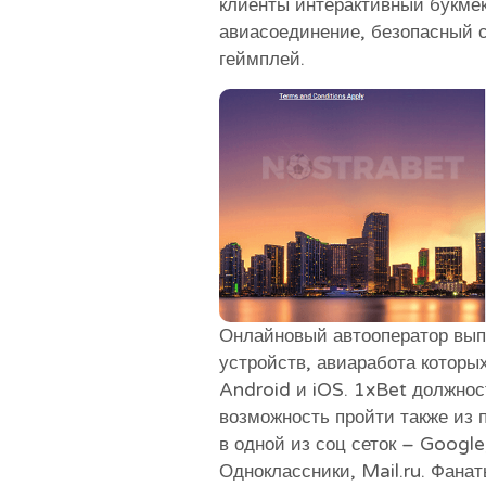
клиенты интерактивный букме
авиасоединение, безопасный 
геймплей.
Онлайновый автооператор вы
устройств, авиаработа которы
Android и iOS. 1xBet должнос
возможность пройти также из 
в одной из соц сеток – Google
Одноклассники, Mail.ru. Фанат