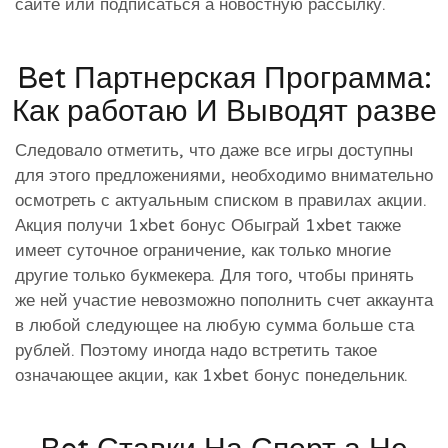
сайте или подписаться а новостную рассылку.
Bet Партнерская Программа:
Как работаю И Выводят разве
Следовало отметить, что даже все игры доступны
для этого предложениями, необходимо внимательно
осмотреть с актуальным списком в правилах акции.
Акция получи 1xbet бонус Обыграй 1xbet также
имеет суточное ограничение, как только многие
другие только букмекера. Для того, чтобы принять
же ней участие невозможно пополнить счет аккаунта
в любой следующее на любую сумма больше ста
рублей. Поэтому иногда надо встретить такое
означающее акции, как 1xbet бонус понедельник.