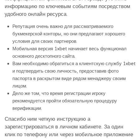
информацию по ключевым событиям посредством
удобного онлайн ресурса.
Репутация очень важно для рассматриваемого
букмекерской конторы, но они предлагают хорошего
условия для своих партнеров.
Мобильная версия 1xbet начинает весь функционал
основного десктопного сайта.
Вам необходимо обратиться а клиентскую службу 1xbet
и подтвердить свою личность, предоставив фото
паспорта в раскрытом виде рядом менаджеру своим
лицом.
Дело же том, что время регистрации игроку
рекомендуется пройти обязательную процедуру
верификации.
Спасибо ним четкую инструкцию а
зарегистрироваться в личном кабинете. За один
клик по телефону или через мобильное приложение