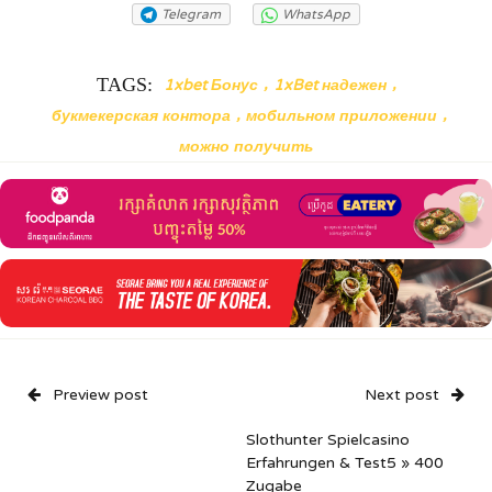
Telegram
WhatsApp
TAGS:
,
,
1xbet Бонус
1xBet надежен
,
,
букмекерская контора
мобильном приложении
можно получить
Preview post
Next post
Slothunter Spielcasino
Erfahrungen & Test5 » 400
Zugabe