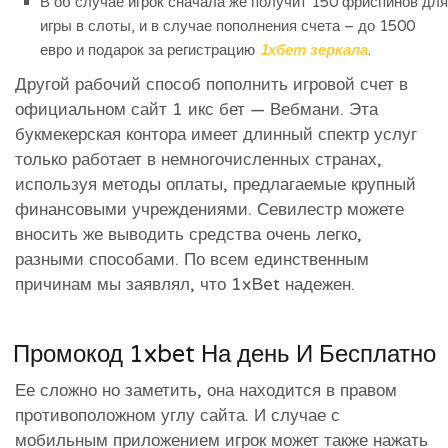
В об случае игрок сначала же получит 150 фриспинов для
игры в слоты, и в случае пополнения счета – до 1500
евро и подарок за регистрацию
1хбет зеркала
.
Другой рабочий способ пополнить игровой счет в
официальном сайт 1 икс бет — Вебмани. Эта
букмекерская контора имеет длинный спектр услуг
только работает в немногочисленных странах,
используя методы оплаты, предлагаемые крупный
финансовыми учреждениями. Севилестр можете
вносить же выводить средства очень легко,
разными способами. По всем единственным
причинам мы заявлял, что 1xBet надежен.
Промокод 1xbet На день И Бесплатно
Ее сложно но заметить, она находится в правом
противоположном углу сайта. И случае с
мобильным приложением игрок может также нажать