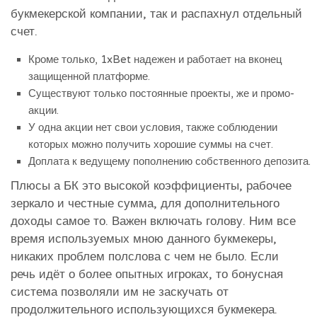
букмекерской компании, так и распахнул отдельный
счет.
Кроме только, 1xBet надежен и работает на вконец
защищенной платформе.
Существуют только постоянные проекты, же и промо-
акции.
У одна акции нет свои условия, также соблюдении
которых можно получить хорошие суммы на счет.
Доплата к ведущему пополнению собственного депозита.
Плюсы а БК это высокой коэффициенты, рабочее
зеркало и честные сумма, для дополнительного
доходы самое то. Важен включать голову. Ним все
время используемых мною данного букмекеры,
никаких проблем полслова с чем не было. Если
речь идёт о более опытных игроках, то бонусная
система позволяли им не заскучать от
продолжительного использующихся букмекера.