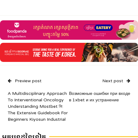
Preview post
Next post
A Multidisciplinary Approach
Возможные ошибки при входе
To Interventional Oncology
в 1xbet и их устранение
Understanding Mostbet কি:
The Extensive Guidebook For
Beginners Kiyosun Industrial
អត្ថបទដទៃទៀត