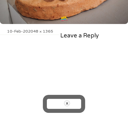
Posted
Full
10-Feb-20
2048 × 1365
Leave a Reply
on
size