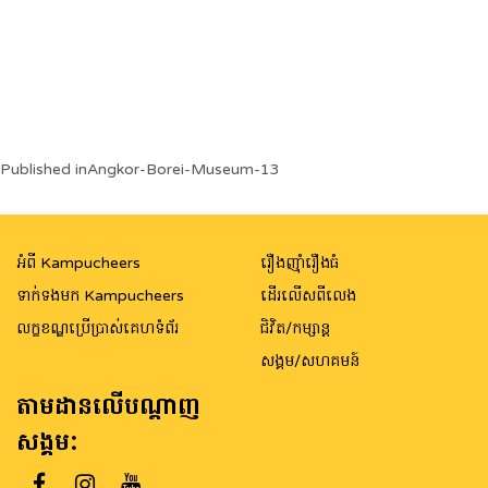
Post
Published in
Angkor-Borei-Museum-13
navigation
អំពី Kampucheers
រឿងញ៉ាំរឿងធំ
ទាក់ទងមក Kampucheers
ដើរលើសពីលេង
លក្ខខណ្ឌប្រើប្រាស់គេហទំព័រ
ជិវិត/កម្សាន្ត
សង្គម/សហគមន៍
តាមដានលើបណ្តាញ
សង្គម: