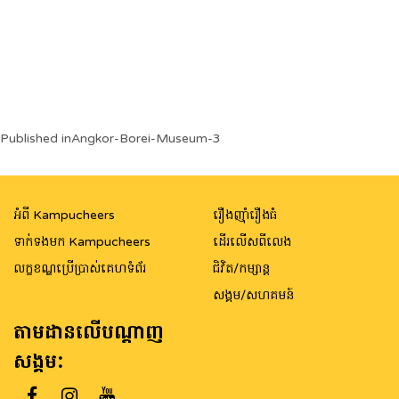
Post
Published in
Angkor-Borei-Museum-3
navigation
អំពី Kampucheers
រឿងញ៉ាំរឿងធំ
ទាក់ទងមក Kampucheers
ដើរលើសពីលេង
លក្ខខណ្ឌប្រើប្រាស់គេហទំព័រ
ជិវិត/កម្សាន្ត
សង្គម/សហគមន៍
តាមដានលើបណ្តាញ
សង្គម: