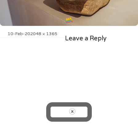
Posted
Full
10-Feb-20
2048 × 1365
Leave a Reply
on
size