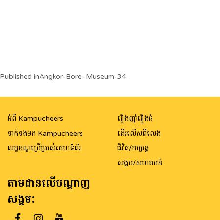
Post
Published in
Angkor-Borei-Museum-34
navigation
អំពី Kampucheers
រឿងញ៉ាំរឿងធំ
ទាក់ទងមក Kampucheers
ដើរលើសពីលេង
លក្ខខណ្ឌប្រើប្រាស់គេហទំព័រ
ជិវិត/កម្សាន្ត
សង្គម/សហគមន៍
តាមដានលើបណ្តាញ
សង្គម: