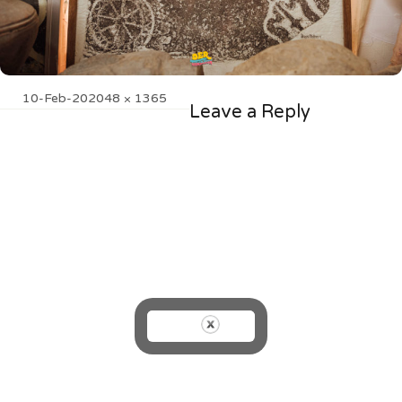
Posted
Full
10-Feb-20
2048 × 1365
Leave a Reply
on
size