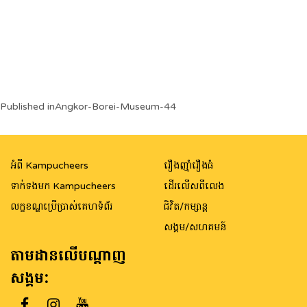
Post
Published in
Angkor-Borei-Museum-44
navigation
អំពី Kampucheers
រឿងញ៉ាំរឿងធំ
ទាក់ទងមក Kampucheers
ដើរលើសពីលេង
លក្ខខណ្ឌប្រើប្រាស់គេហទំព័រ
ជិវិត/កម្សាន្ត
សង្គម/សហគមន៍
តាមដានលើបណ្តាញ
សង្គម: