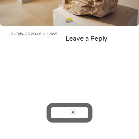
Posted
Full
10-Feb-20
2048 × 1365
Leave a Reply
on
size