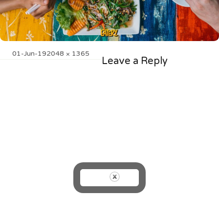
Posted
Full
01-Jun-19
2048 × 1365
Leave a Reply
on
size