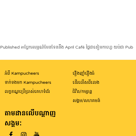
Post
Published in
ប្លែកអារម្មណ៍មែនទែននឹង April Café ថ្ងៃជាតៀមកាហ្វេ យប់ជា ​Pub
navigation
អំពី Kampucheers
រឿងញ៉ាំរឿងធំ
ទាក់ទងមក Kampucheers
ដើរលើសពីលេង
លក្ខខណ្ឌប្រើប្រាស់គេហទំព័រ
ជិវិត/កម្សាន្ត
សង្គម/សហគមន៍
តាមដានលើបណ្តាញ
សង្គម: