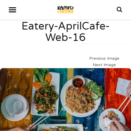
Eatery-AprilCafe-
Web-16
Previous Image
Next Image