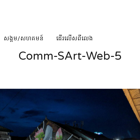
សង្គម/សហគមន៍
ដើរលើសពីលេង
Comm-SArt-Web-5