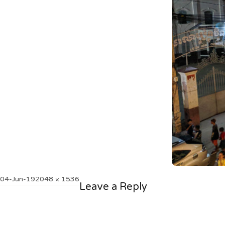
Posted
Full
04-Jun-19
2048 × 1536
Leave a Reply
on
size