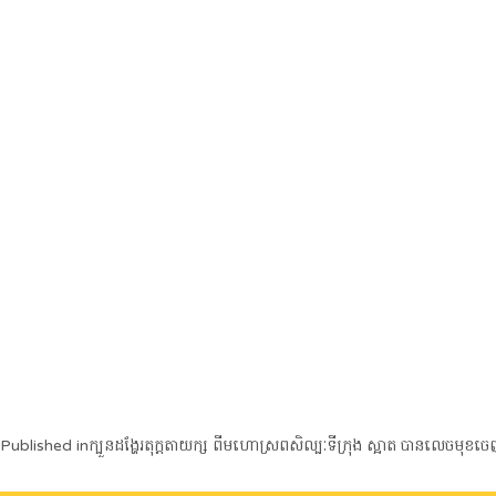
Post
Published in
ក្បួនដង្ហែរតុក្តតាយក្ស ពីមហោស្រពសិល្បៈទីក្រុង ស្អាត បានលេចមុខ
navigation