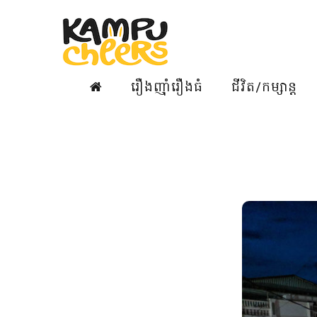
រឿងញ៉ាំរឿងធំ
ជីវិត/កម្សាន្ត