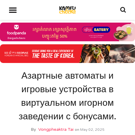
Азартные автоматы и
игровые устройства в
виртуальном игорном
заведении с бонусами.
By
Vongpheaktra Tai
on
May 02, 2025