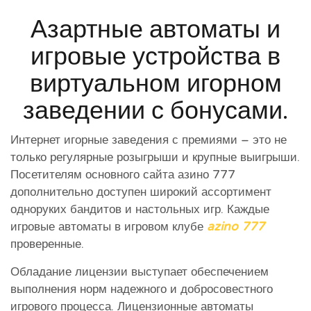
Азартные автоматы и
игровые устройства в
виртуальном игорном
заведении с бонусами.
Интернет игорные заведения с премиями – это не
только регулярные розыгрыши и крупные выигрыши.
Посетителям основного сайта азино 777
дополнительно доступен широкий ассортимент
одноруких бандитов и настольных игр. Каждые
игровые автоматы в игровом клубе
azino 777
проверенные.
Обладание лицензии выступает обеспечением
выполнения норм надежного и добросовестного
игрового процесса. Лицензионные автоматы