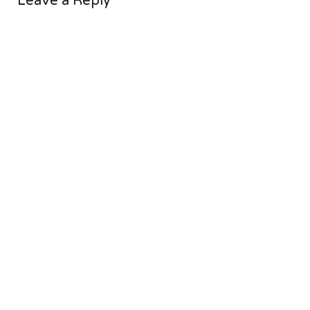
Leave a Reply