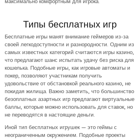
максимально комфортным для игрока.
Типы бесплатных игр
Бесплатные игры манят внимание геймеров из-за
своей легкодоступности и разнородности. Одним из
самых известных категорий считаются игры казино,
что предлагают шанс испытать удачу без риска для
кошелька. Подобные игры, как игровые автоматы и
покер, позволяют участникам получить
удовольствие от обстановкой реального казино, не
покидая жилища. Важно заметить, что большинство
безоплатных азартных игр предлагают виртуальные
баллы, которые можно использовать для ставок, но
не переводятся в настоящие деньги.
Иной тип бесплатных игрушек — это геймы с
неограниченным окружением. Подобные проекты