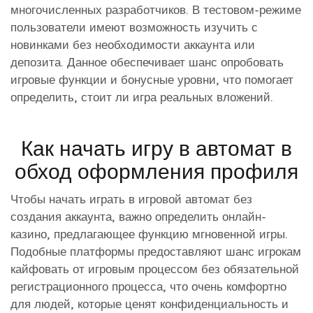
многочисленных разработчиков. В тестовом-режиме
пользователи имеют возможность изучить с
новинками без необходимости аккаунта или
депозита. Данное обеспечивает шанс опробовать
игровые функции и бонусные уровни, что помогает
определить, стоит ли игра реальных вложений.
Как начать игру в автомат в
обход оформления профиля
Чтобы начать играть в игровой автомат без
создания аккаунта, важно определить онлайн-
казино, предлагающее функцию мгновенной игры.
Подобные платформы предоставляют шанс игрокам
кайфовать от игровым процессом без обязательной
регистрационного процесса, что очень комфортно
для людей, которые ценят конфиденциальность и