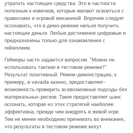
утратить настоящие средства. Это в частности
полезным к новичков, которые желают освоиться с
правилами и игровой механикой. Впрочем следует
осознавать, что в демо-режиме нельзя получить
настоящие деньги. Любые достижения цифровые и
предназначены только для ознакомления с
геймплеем.
Геймеры часто задаются вопросом: "Можно ли
использовать тактики в тестовом режиме?"
Результат позитивный. Режим-демонстрации, к
примеру, в vavada казино, предоставляет-
возможность проверить всевозможные подходы без
материальных-рисков. Такое предоставляет шанс
осознать, которая из этих стратегий наиболее
эффективна, прежде чем внедрять в живой игре.
Тем не менее необходимо принимать во внимание,
что результаты в тестовом режиме могут