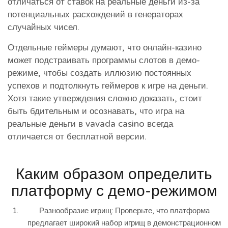
отличаться от ставок на реальные деньги из-за
потенциальных расхождений в генераторах
случайных чисел.
Отдельные геймеры думают, что онлайн-казино
может подстраивать программы слотов в демо-
режиме, чтобы создать иллюзию постоянных
успехов и подтолкнуть геймеров к игре на деньги.
Хотя такие утверждения сложно доказать, стоит
быть бдительным и осознавать, что игра на
реальные деньги в vavada casino всегда
отличается от бесплатной версии.
Каким образом определить
платформу с демо-режимом
Разнообразие игрищ: Проверьте, что платформа
предлагает широкий набор игрищ в демонстрационном