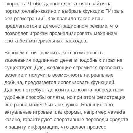
скорость. Чтобы данного достаточно зайти на
портал онлайн-казино и выбрать функцию "Играть
без регистрации". Как правило такие игры
предлагаются в демонстрационном режиме, что
позволяет игрокам проанализировать механизм
слота без материальных расходов.
Впрочем стоит помнить, что возможность
завоевания подлинных денег в подобных играх не
существует. Для, желающие стремится проверить
везение и получить возможность на реальные
добыча, предлагается использовать функцией.
Данное потребует депозита депозита посредством
удобные способы оплаты, но при этом регистрация
все равно может быть не нужна. Большинство
актуальные игровые платформы, например vavada
казино, гарантируют оперативные переводы средств
и защиту информации, что делает процесс