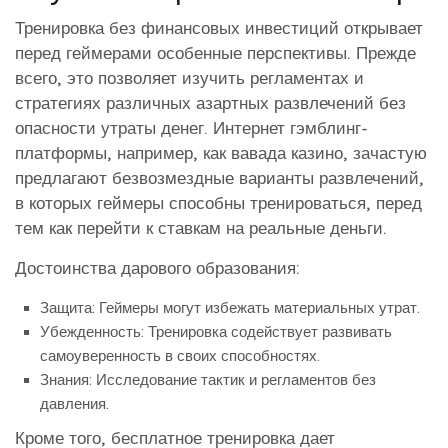
Тренировка без финансовых инвестиций открывает
перед геймерами особенные перспективы. Прежде
всего, это позволяет изучить регламентах и
стратегиях различных азартных развлечений без
опасности утраты денег. Интернет гэмблинг-
платформы, например, как вавада казино, зачастую
предлагают безвозмездные варианты развлечений,
в которых геймеры способны тренироваться, перед
тем как перейти к ставкам на реальные деньги.
Достоинства дарового образования:
Защита: Геймеры могут избежать материальных утрат.
Убежденность: Тренировка содействует развивать
самоуверенность в своих способностях.
Знания: Исследование тактик и регламентов без
давления.
Кроме того, бесплатное тренировка дает