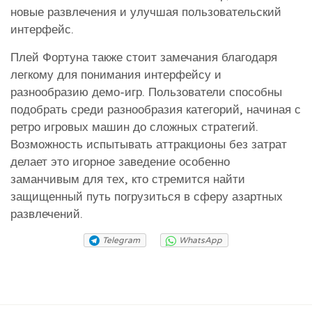
новые развлечения и улучшая пользовательский
интерфейс.
Плей Фортуна также стоит замечания благодаря
легкому для понимания интерфейсу и
разнообразию демо-игр. Пользователи способны
подобрать среди разнообразия категорий, начиная с
ретро игровых машин до сложных стратегий.
Возможность испытывать аттракционы без затрат
делает это игорное заведение особенно
заманчивым для тех, кто стремится найти
защищенный путь погрузиться в сферу азартных
развлечений.
Telegram
WhatsApp