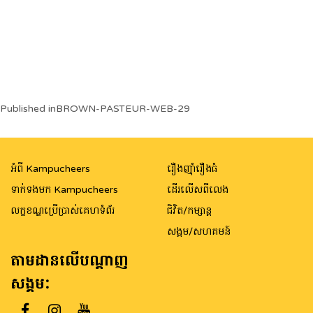
Post
Published in
BROWN-PASTEUR-WEB-29
navigation
អំពី Kampucheers
រឿងញ៉ាំរឿងធំ
ទាក់ទងមក Kampucheers
ដើរលើសពីលេង
លក្ខខណ្ឌប្រើប្រាស់គេហទំព័រ
ជិវិត/កម្សាន្ត
សង្គម/សហគមន៍
តាមដានលើបណ្តាញ
សង្គម: