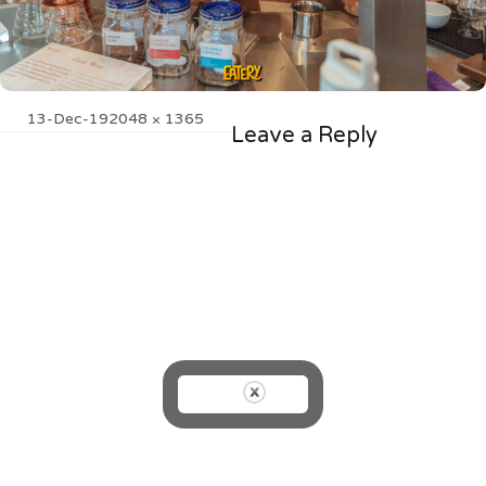
Posted
Full
13-Dec-19
2048 × 1365
Leave a Reply
on
size