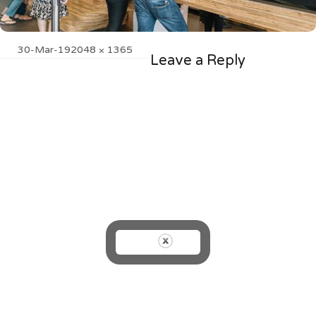
Posted
Full
30-Mar-19
2048 × 1365
Leave a Reply
on
size