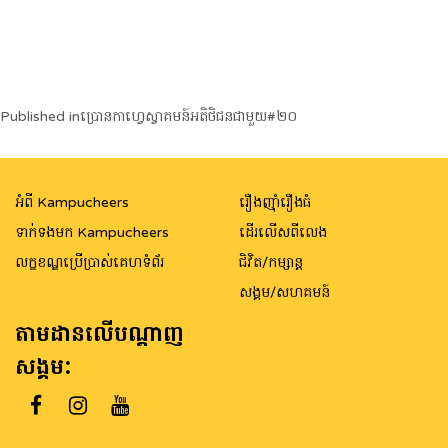
Post
Published in
ប្រោនកាហ្វេស្វាគមន៍អតិថិជនជាមួយ​#២០
navigation
អំពី Kampucheers
រឿងញ៉ាំរឿងធំ
ទាក់ទងមក Kampucheers
ដើរលើសពីលេង
លក្ខខណ្ឌប្រើប្រាស់គេហទំព័រ
ជិវិត/កម្សាន្ត
សង្គម/សហគមន៍
តាមដានលើបណ្តាញ
សង្គម: