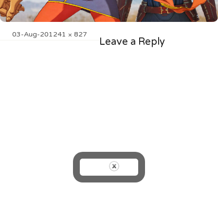
Posted
Full
03-Aug-20
1241 × 827
Leave a Reply
on
size