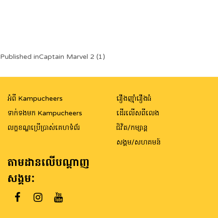
Post
Published in
Captain Marvel 2 (1)
navigation
អំពី Kampucheers
រឿងញ៉ាំរឿងធំ
ទាក់ទងមក Kampucheers
ដើរលើសពីលេង
លក្ខខណ្ឌប្រើប្រាស់គេហទំព័រ
ជិវិត/កម្សាន្ត
សង្គម/សហគមន៍
តាមដានលើបណ្តាញ
សង្គម: