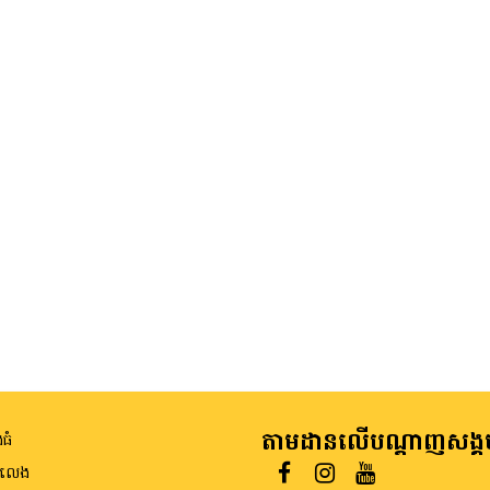
តាមដានលើបណ្តាញសង្គ
ធំ
ីលេង