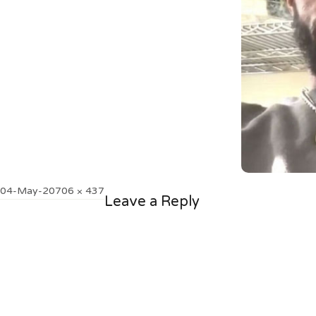
Posted
Full
04-May-20
706 × 437
Leave a Reply
on
size