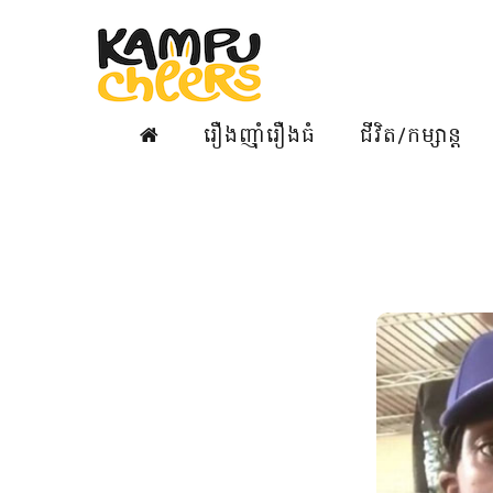
រឿងញ៉ាំរឿងធំ
ជីវិត/កម្សាន្ត