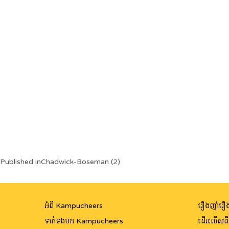
Post
Published in
Chadwick-Boseman (2)
navigation
អំពី Kampucheers
រឿងញ៉ាំរឿង
ទាក់ទងមក Kampucheers
ដើរលើសព