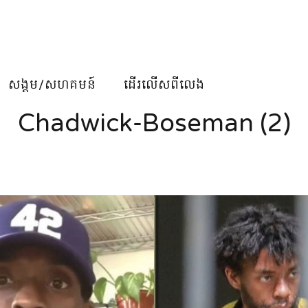
សង្គម/សហគមន៍
ដើរលើសពីលេង
Chadwick-Boseman (2)