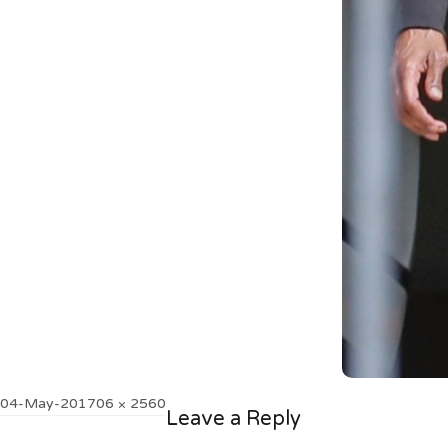
Posted
Full
04-May-20
1706 × 2560
Leave a Reply
on
size