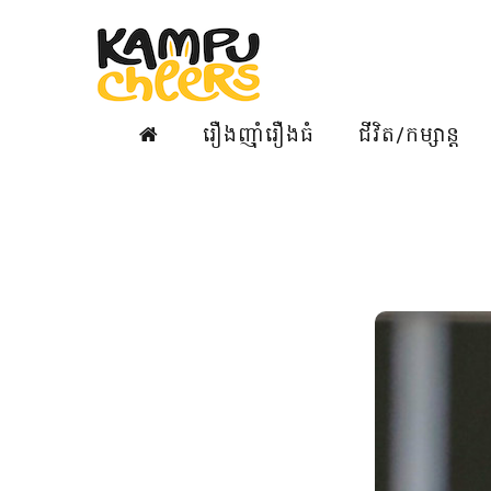
រឿងញ៉ាំរឿងធំ
ជីវិត/កម្សាន្ត