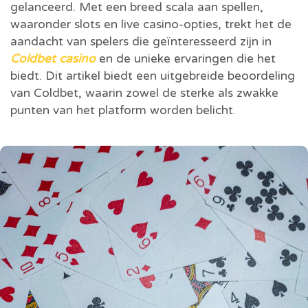
gelanceerd. Met een breed scala aan spellen,
waaronder slots en live casino-opties, trekt het de
aandacht van spelers die geïnteresseerd zijn in
Coldbet casino
en de unieke ervaringen die het
biedt. Dit artikel biedt een uitgebreide beoordeling
van Coldbet, waarin zowel de sterke als zwakke
punten van het platform worden belicht.