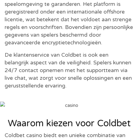
speelomgeving te garanderen. Het platform is
geregistreerd onder een internationale offshore
licentie, wat betekent dat het voldoet aan strenge
regels en voorschriften. Bovendien zijn persoonlijke
gegevens van spelers beschermd door
geavanceerde encryptietechnologieën.
De klantenservice van Coldbet is ook een
belangrijk aspect van de veiligheid. Spelers kunnen
24/7 contact opnemen met het supportteam via
live chat, wat zorgt voor snelle oplossingen en een
geruststellende ervaring.
Waarom kiezen voor Coldbet
Coldbet casino biedt een unieke combinatie van