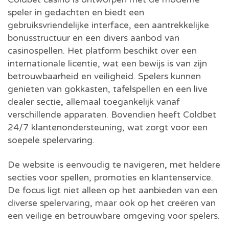
speler in gedachten en biedt een
gebruiksvriendelijke interface, een aantrekkelijke
bonusstructuur en een divers aanbod van
casinospellen. Het platform beschikt over een
internationale licentie, wat een bewijs is van zijn
betrouwbaarheid en veiligheid. Spelers kunnen
genieten van gokkasten, tafelspellen en een live
dealer sectie, allemaal toegankelijk vanaf
verschillende apparaten. Bovendien heeft Coldbet
24/7 klantenondersteuning, wat zorgt voor een
soepele spelervaring.
De website is eenvoudig te navigeren, met heldere
secties voor spellen, promoties en klantenservice.
De focus ligt niet alleen op het aanbieden van een
diverse spelervaring, maar ook op het creëren van
een veilige en betrouwbare omgeving voor spelers.