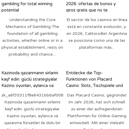
gambling for total winning
2026: ofertas de bonos y
potential
giros gratis que no te
puedes
Understanding the Core
El sector de los casinos en línea
Mechanics of Gambling The
está en constante evolución, y
foundation of all gambling
en 2026, CalitoroBet Argentina
activities, whether online or in a
se posiciona como una de las
physical establishment, rests on
plataformas más...
probability and chance....
Kazinoda qazanmanın sirlərini
Entdecke die Top-
kəşf edin: güclü strategiyalar
Funktionen von Placard
Kazino oyunları, əyləncə və
Casino: Slots, Tischspiele und
qazanma fürsətləri ilə dolu bir
mehr
zk_a6f35311f8e6431bb6af008bb325470d
Das Placard Casino, gegründet
Kazinoda qazanmanın sirlərini
im Jahr 2026, hat sich schnell
kəşf edin: güclü strategiyalar
zu einer der aufregendsten
Kazino oyunları, əyləncə və
Plattformen für Online-Gaming
qazanma fürsətləri ilə dolu bir
entwickelt. Mit einer Vielzahl