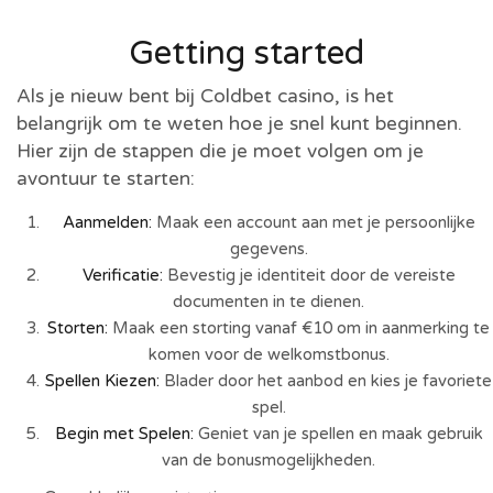
Getting started
Als je nieuw bent bij Coldbet casino, is het
belangrijk om te weten hoe je snel kunt beginnen.
Hier zijn de stappen die je moet volgen om je
avontuur te starten:
Aanmelden:
Maak een account aan met je persoonlijke
gegevens.
Verificatie:
Bevestig je identiteit door de vereiste
documenten in te dienen.
Storten:
Maak een storting vanaf €10 om in aanmerking te
komen voor de welkomstbonus.
Spellen Kiezen:
Blader door het aanbod en kies je favoriete
spel.
Begin met Spelen:
Geniet van je spellen en maak gebruik
van de bonusmogelijkheden.