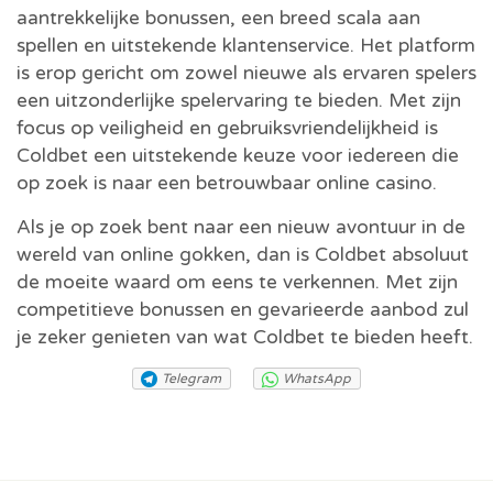
aantrekkelijke bonussen, een breed scala aan
spellen en uitstekende klantenservice. Het platform
is erop gericht om zowel nieuwe als ervaren spelers
een uitzonderlijke spelervaring te bieden. Met zijn
focus op veiligheid en gebruiksvriendelijkheid is
Coldbet een uitstekende keuze voor iedereen die
op zoek is naar een betrouwbaar online casino.
Als je op zoek bent naar een nieuw avontuur in de
wereld van online gokken, dan is Coldbet absoluut
de moeite waard om eens te verkennen. Met zijn
competitieve bonussen en gevarieerde aanbod zul
je zeker genieten van wat Coldbet te bieden heeft.
Telegram
WhatsApp