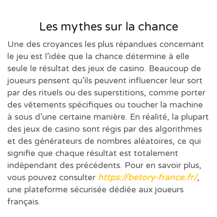
Les mythes sur la chance
Une des croyances les plus répandues concernant
le jeu est l’idée que la chance détermine à elle
seule le résultat des jeux de casino. Beaucoup de
joueurs pensent qu’ils peuvent influencer leur sort
par des rituels ou des superstitions, comme porter
des vêtements spécifiques ou toucher la machine
à sous d’une certaine manière. En réalité, la plupart
des jeux de casino sont régis par des algorithmes
et des générateurs de nombres aléatoires, ce qui
signifie que chaque résultat est totalement
indépendant des précédents. Pour en savoir plus,
vous pouvez consulter
https://betory-france.fr/
,
une plateforme sécurisée dédiée aux joueurs
français.