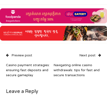
Preview post
Next post
Casino payment strategies:
Navigating online casino
ensuring fast deposits and
withdrawals: tips for fast and
secure gameplay
secure transactions
Leave a Reply