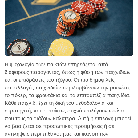
Η ψυχολογία των παικτών επηρεάζεται από
διάφορους παράγοντες, όπως η φύση των παιχνιδιών
και οι επιδράσεις του τζόγου. Οι πιο δημοφιλείς
παραλλαγές παιχνιδιών περιλαμβάνουν την ρουλέτα,
το πόκερ, τα φρουτάκια και τα επιτραπέζια παιχνίδια.
Κάθε παιχνίδι έχει τη δική του μεθοδολογία και
στρατηγική, και οι παίκτες συχνά επιλέγουν εκείνα
που τους ταιριάζουν καλύτερα. Αυτή η επιλογή μπορεί
να βασίζεται σε προσωπικές προτιμήσεις ή σε
αντιλήψεις περί πιθανότητας και ικανοτήτων.