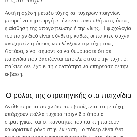
τους στο παιχνίδι.
Αυτή η σχέση μεταξύ τύχης και τυχερών παιγνίων
μπορεί να δημιουργήσει έντονα συναισθήματα, όπως
η αίσθηση της απογοήτευσης ή της νίκης. Η ψυχολογία
του παιχνιδιού είναι σύνθετη, καθώς οι παίκτες συχνά
αναζητούν τρόπους να ελέγξουν την τύχη τους.
Ωστόσο, είναι σημαντικό να θυμόμαστε ότι σε
παιχνίδια που βασίζονται αποκλειστικά στην τύχη, οι
παίκτες δεν έχουν τη δυνατότητα να επηρεάσουν την
έκβαση.
Ο ρόλος της στρατηγικής στα παιχνίδια
Αντίθετα με τα παιχνίδια που βασίζονται στην τύχη,
υπάρχουν πολλά τυχερά παιχνίδια όπου οι
στρατηγικές και οι ικανότητες του παίκτη παίζουν
καθοριστικό ρόλο στην έκβαση. Το πόκερ είναι ένα