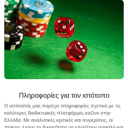
Πληροφορίες για τον ιστότοπο
Ο ιστότοπός μας παρέχει πληροφορίες σχετικά με τις
καλύτερες διαδικτυακές πλατφόρμες καζίνο στην
Ελλάδα. Με αναλυτικές κριτικές και συγκρίσεις, οι
παίκτες έχουν τη δυνατότητα να επιλέξουν ασφαλή και