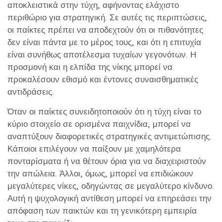
αποκλειστικά στην τύχη, αφήνοντας ελάχιστο
περιθώριο για στρατηγική. Σε αυτές τις περιπτώσεις,
οι παίκτες πρέπει να αποδεχτούν ότι οι πιθανότητες
δεν είναι πάντα με το μέρος τους, και ότι η επιτυχία
είναι συνήθως αποτέλεσμα τυχαίων γεγονότων. Η
προσμονή και η ελπίδα της νίκης μπορεί να
προκαλέσουν εθισμό και έντονες συναισθηματικές
αντιδράσεις.
Όταν οι παίκτες συνειδητοποιούν ότι η τύχη είναι το
κύριο στοιχείο σε ορισμένα παιχνίδια, μπορεί να
αναπτύξουν διαφορετικές στρατηγικές αντιμετώπισης.
Κάποιοι επιλέγουν να παίξουν με χαμηλότερα
πονταρίσματα ή να θέτουν όρια για να διαχειριστούν
την απώλεια. Άλλοι, όμως, μπορεί να επιδιώκουν
μεγαλύτερες νίκες, οδηγώντας σε μεγαλύτερο κίνδυνο.
Αυτή η ψυχολογική αντίθεση μπορεί να επηρεάσει την
απόφαση των παικτών και τη γενικότερη εμπειρία