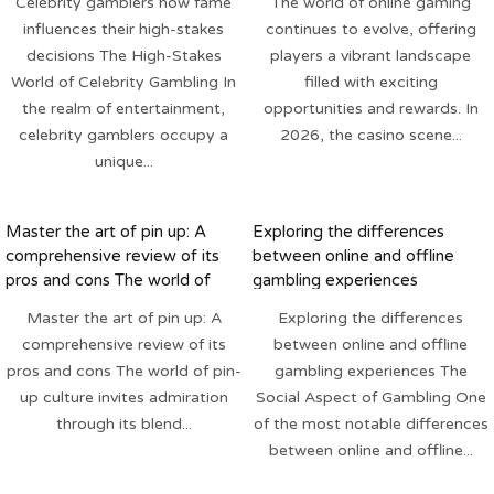
Celebrity gamblers how fame
The world of online gaming
influences their high-stakes
continues to evolve, offering
decisions The High-Stakes
players a vibrant landscape
World of Celebrity Gambling In
filled with exciting
the realm of entertainment,
opportunities and rewards. In
celebrity gamblers occupy a
2026, the casino scene...
unique...
Master the art of pin up: A
Exploring the differences
comprehensive review of its
between online and offline
pros and cons The world of
gambling experiences
pin-up culture invites
Master the art of pin up: A
Exploring the differences
admiration thr
comprehensive review of its
between online and offline
pros and cons The world of pin-
gambling experiences The
up culture invites admiration
Social Aspect of Gambling One
through its blend...
of the most notable differences
between online and offline...