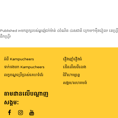
Post
Published in
មកភ្លក្សរបស់ឆ្ងាញ់ជក់ម៉ាត់ ៤ចំណិត ៤រសជាតិ ក្រោម១ម៉ឺនរៀល! តេហ្វ្រី​
ដឹកហ្វ្រី!
navigation
អំពី Kampucheers
រឿងញ៉ាំរឿងធំ
ទាក់ទងមក Kampucheers
ដើរលើសពីលេង
លក្ខខណ្ឌប្រើប្រាស់គេហទំព័រ
ជិវិត/កម្សាន្ត
សង្គម/សហគមន៍
តាមដានលើបណ្តាញ
សង្គម: