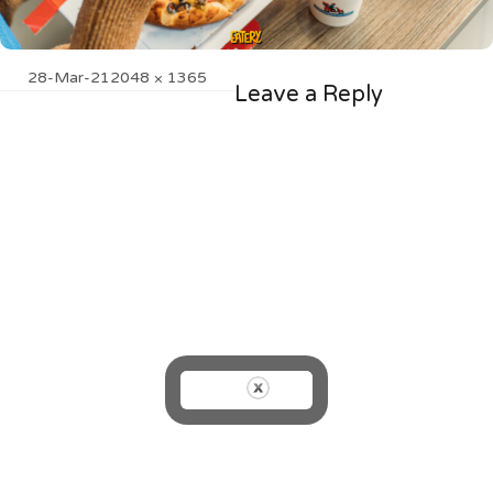
Posted
Full
28-Mar-21
2048 × 1365
Leave a Reply
on
size