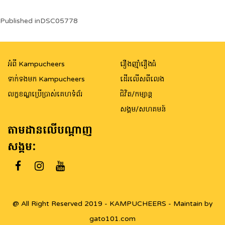
Post
Published in
DSC05778
navigation
អំពី Kampucheers
រឿងញ៉ាំរឿងធំ
ទាក់ទងមក Kampucheers
ដើរលើសពីលេង
លក្ខខណ្ឌប្រើប្រាស់គេហទំព័រ
ជិវិត/កម្សាន្ត
សង្គម/សហគមន៍
តាមដានលើបណ្តាញ
សង្គម:
@ All Right Reserved 2019 - KAMPUCHEERS - Maintain by
gato101.com