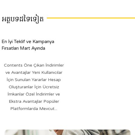
អត្ថបទដទៃទៀត
En İyi Teklif ve Kampanya
Fırsatları Mart Ayında
Contents Öne Çıkan İndirimler
ve Avantajlar Yeni Kullanıcılar
İçin Sunulan Yararlar Hesap
Oluşturanlar İçin Ücretsiz
İmkanlar Özel İndirimler ve
Ekstra Avantajlar Popüler
Platformlarda Mevcut...