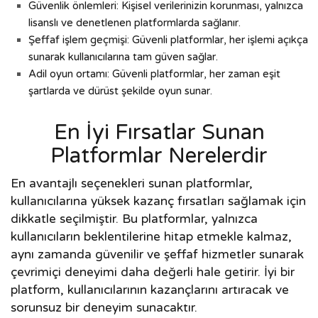
Güvenlik önlemleri
: Kişisel verilerinizin korunması, yalnızca
lisanslı ve denetlenen platformlarda sağlanır.
Şeffaf işlem geçmişi
: Güvenli platformlar, her işlemi açıkça
sunarak kullanıcılarına tam güven sağlar.
Adil oyun ortamı
: Güvenli platformlar, her zaman eşit
şartlarda ve dürüst şekilde oyun sunar.
En İyi Fırsatlar Sunan
Platformlar Nerelerdir
En avantajlı seçenekleri sunan platformlar,
kullanıcılarına yüksek kazanç fırsatları sağlamak için
dikkatle seçilmiştir. Bu platformlar, yalnızca
kullanıcıların beklentilerine hitap etmekle kalmaz,
aynı zamanda güvenilir ve şeffaf hizmetler sunarak
çevrimiçi deneyimi daha değerli hale getirir. İyi bir
platform, kullanıcılarının kazançlarını artıracak ve
sorunsuz bir deneyim sunacaktır.