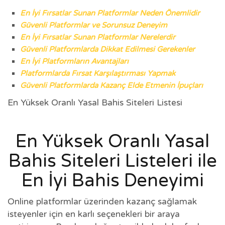
En İyi Fırsatlar Sunan Platformlar Neden Önemlidir
Güvenli Platformlar ve Sorunsuz Deneyim
En İyi Fırsatlar Sunan Platformlar Nerelerdir
Güvenli Platformlarda Dikkat Edilmesi Gerekenler
En İyi Platformların Avantajları
Platformlarda Fırsat Karşılaştırması Yapmak
Güvenli Platformlarda Kazanç Elde Etmenin İpuçları
En Yüksek Oranlı Yasal Bahis Siteleri Listesi
En Yüksek Oranlı Yasal
Bahis Siteleri Listeleri ile
En İyi Bahis Deneyimi
Online platformlar üzerinden kazanç sağlamak
isteyenler için en karlı seçenekleri bir araya