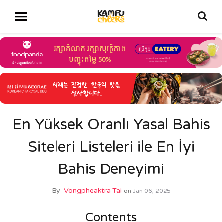
En Yüksek Oranlı Yasal Bahis
Siteleri Listeleri ile En İyi
Bahis Deneyimi
By
Vongpheaktra Tai
on
Jan 06, 2025
Contents