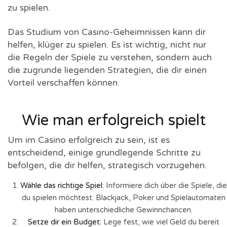
zu spielen.
Das Studium von Casino-Geheimnissen kann dir
helfen, klüger zu spielen. Es ist wichtig, nicht nur
die Regeln der Spiele zu verstehen, sondern auch
die zugrunde liegenden Strategien, die dir einen
Vorteil verschaffen können.
Wie man erfolgreich spielt
Um im Casino erfolgreich zu sein, ist es
entscheidend, einige grundlegende Schritte zu
befolgen, die dir helfen, strategisch vorzugehen.
Wähle das richtige Spiel:
Informiere dich über die Spiele, die
du spielen möchtest. Blackjack, Poker und Spielautomaten
haben unterschiedliche Gewinnchancen.
Setze dir ein Budget:
Lege fest, wie viel Geld du bereit