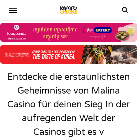
Entdecke die erstaunlichsten
Geheimnisse von Malina
Casino für deinen Sieg In der
aufregenden Welt der
Casinos gibt es v