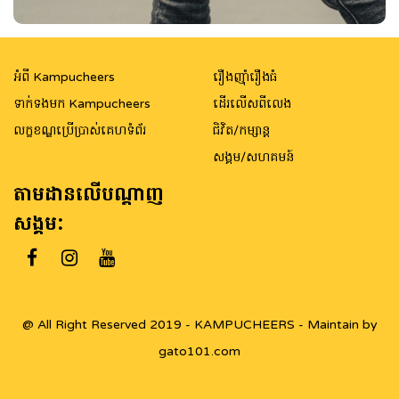
អំពី Kampucheers
រឿងញ៉ាំរឿងធំ
ទាក់ទងមក Kampucheers
ដើរលើសពីលេង
លក្ខខណ្ឌប្រើប្រាស់គេហទំព័រ
ជិវិត/កម្សាន្ត
សង្គម/សហគមន៍
តាមដានលើបណ្តាញ
សង្គម:
@ All Right Reserved 2019 - KAMPUCHEERS - Maintain by
gato101.com