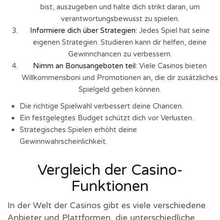
bist, auszugeben und halte dich strikt daran, um
verantwortungsbewusst zu spielen.
Informiere dich über Strategien:
Jedes Spiel hat seine
eigenen Strategien. Studieren kann dir helfen, deine
Gewinnchancen zu verbessern.
Nimm an Bonusangeboten teil:
Viele Casinos bieten
Willkommensboni und Promotionen an, die dir zusätzliches
Spielgeld geben können.
Die richtige Spielwahl verbessert deine Chancen.
Ein festgelegtes Budget schützt dich vor Verlusten.
Strategisches Spielen erhöht deine
Gewinnwahrscheinlichkeit.
Vergleich der Casino-
Funktionen
In der Welt der Casinos gibt es viele verschiedene
Anbieter und Plattformen, die unterschiedliche