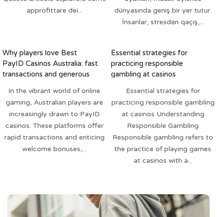
approfittare dei...
dünyasında geniş bir yer tutur.
İnsanlar, stresdən qaçış,...
Why players love Best
Essential strategies for
PayID Casinos Australia: fast
practicing responsible
transactions and generous
gambling at casinos
welcome bonuses
In the vibrant world of online
Essential strategies for
gaming, Australian players are
practicing responsible gambling
increasingly drawn to PayID
at casinos Understanding
casinos. These platforms offer
Responsible Gambling
rapid transactions and enticing
Responsible gambling refers to
welcome bonuses,...
the practice of playing games
at casinos with a...