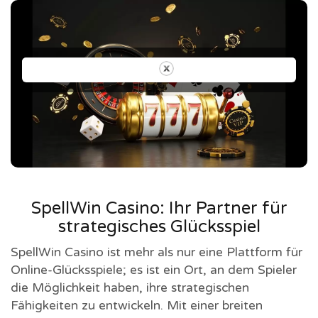
SpellWin Casino: Ihr Partner für
strategisches Glücksspiel
SpellWin Casino ist mehr als nur eine Plattform für
Online-Glücksspiele; es ist ein Ort, an dem Spieler
die Möglichkeit haben, ihre strategischen
Fähigkeiten zu entwickeln. Mit einer breiten