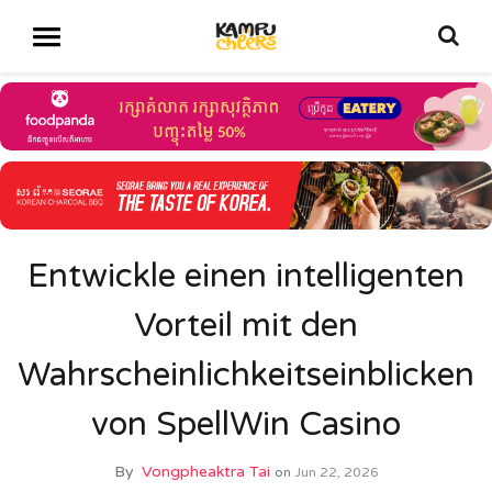
Entwickle einen intelligenten
Vorteil mit den
Wahrscheinlichkeitseinblicken
von SpellWin Casino
By
Vongpheaktra Tai
on
Jun 22, 2026