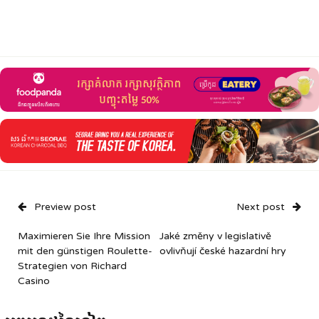
Preview post
Next post
Maximieren Sie Ihre Mission
Jaké změny v legislativě
mit den günstigen Roulette-
ovlivňují české hazardní hry
Strategien von Richard
Casino