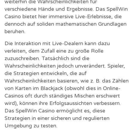
weiterhin die Wahrscheinlichkeiten für
verschiedene Hände und Ergebnisse. Das SpellWin
Casino bietet hier immersive Live-Erlebnisse, die
dennoch auf soliden mathematischen Grundlagen
beruhen.
Die Interaktion mit Live-Dealern kann dazu
verleiten, dem Zufall eine zu große Rolle
zuzuschreiben. Tatsächlich sind die
Wahrscheinlichkeiten jedoch unverändert. Spieler,
die Strategien entwickeln, die auf
Wahrscheinlichkeiten basieren, wie z. B. das Zählen
von Karten im Blackjack (obwohl dies in Online-
Casinos oft durch ständiges Mischen erschwert
wird), können ihre Erfolgsaussichten verbessern.
Das SpellWin Casino ermöglicht es, diese
Strategien in einer sicheren und regulierten
Umgebung zu testen.