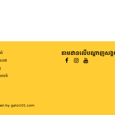
តាមដានលើបណ្តាញសង្គ
ធំ
ីលេង
ត
គមន៍
ain by gato101.com