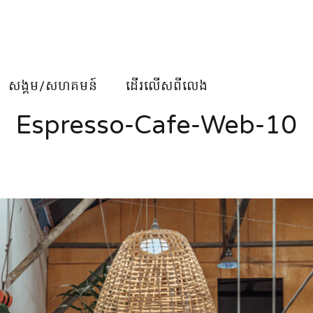
សង្គម/សហគមន៍
ដើរលើសពីលេង
Espresso-Cafe-Web-10