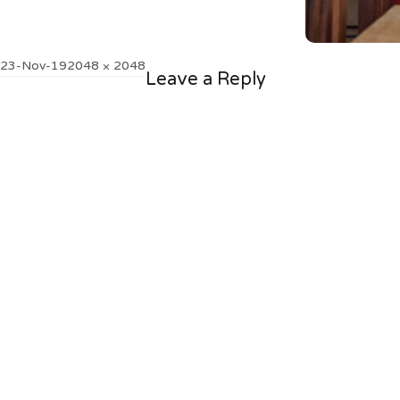
Posted
Full
23-Nov-19
2048 × 2048
Leave a Reply
on
size