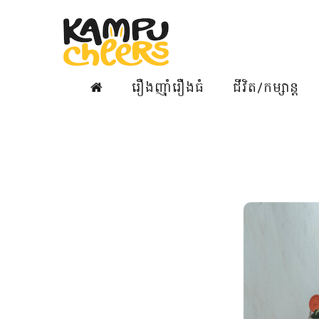
រឿងញ៉ាំរឿងធំ
ជីវិត/កម្សាន្ត