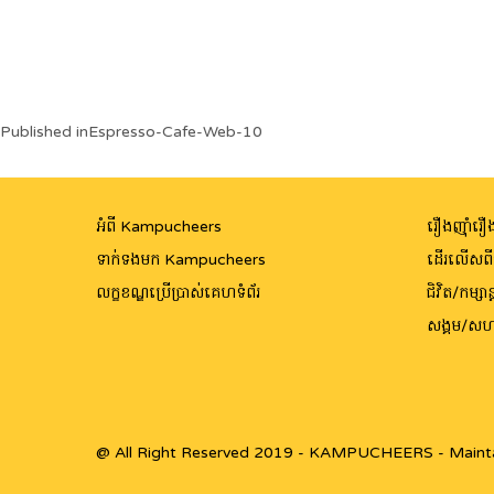
Post
Published in
Espresso-Cafe-Web-10
navigation
អំពី Kampucheers
រឿងញ៉ាំរឿង
ទាក់ទងមក Kampucheers
ដើរលើសព
លក្ខខណ្ឌប្រើប្រាស់គេហទំព័រ
ជិវិត/កម្សាន្
សង្គម/សហ
@ All Right Reserved 2019 - KAMPUCHEERS - Maint