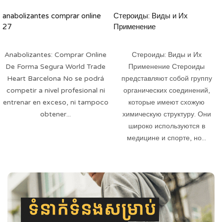
anabolizantes comprar online
Стероиды: Виды и Их
27
Применение
Anabolizantes: Comprar Online
Стероиды: Виды и Их
De Forma Segura World Trade
Применение Стероиды
Heart Barcelona No se podrá
представляют собой группу
competir a nivel profesional ni
органических соединений,
entrenar en exceso, ni tampoco
которые имеют схожую
obtener...
химическую структуру. Они
широко используются в
медицине и спорте, но...