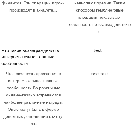
финансов. Эти операции игроки
начисляют премии. Таким
производят в аккаунте,...
способом гемблинговые
площадки показывают
лояльность по взаимодействию
к...
Что такое вознаграждения в
test
интернет-казино: главные
особенности
Что такое вознаграждения в
test test
интернет-казино: главные
особенности Во различных
онлайн-казино встречаются
наиболее различные награды.
Оные могут быть в форме
денежных дополнений к счету,
так...