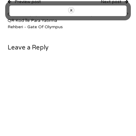
Preview post
Next post
Gate Of Olympus Bahis Sitesi
C'est quoi les stéroïdes ?
QR Kod İle Para Yatırma
Rehberi - Gate Of Olympus
Leave a Reply