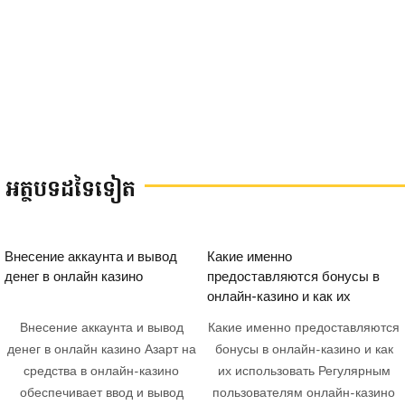
អត្ថបទដទៃទៀត
Внесение аккаунта и вывод
Какие именно
денег в онлайн казино
предоставляются бонусы в
онлайн-казино и как их
использовать
Внесение аккаунта и вывод
Какие именно предоставляются
денег в онлайн казино Азарт на
бонусы в онлайн-казино и как
средства в онлайн-казино
их использовать Регулярным
обеспечивает ввод и вывод
пользователям онлайн-казино