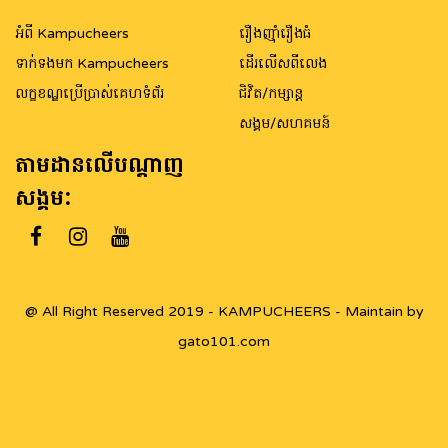
អំពី Kampucheers
រឿងញ៉ាំរឿងធំ
ទាក់ទងមក Kampucheers
ដើរលើសពីលេង
លក្ខខណ្ឌប្រើប្រាស់គេហទំព័រ
ជិវិត/កម្សាន្ត
សង្គម/សហគមន៍
តាមដានលើបណ្តាញ
សង្គម:
@ All Right Reserved 2019 - KAMPUCHEERS - Maintain by
gato101.com